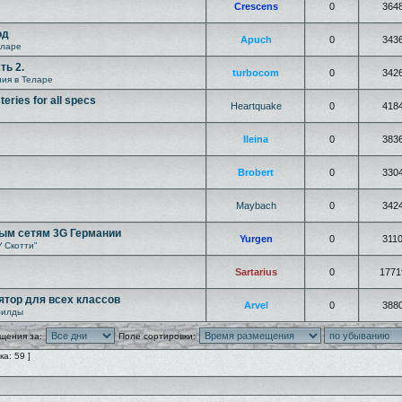
Crescens
0
364
од
Apuch
0
343
еларе
ть 2.
turbocom
0
342
ия в Теларе
eries for all specs
Heartquake
0
418
Ileina
0
383
Brobert
0
330
Maybach
0
342
ым сетям 3G Германии
Yurgen
0
311
У Скотти"
Sartarius
0
1771
лятор для всех классов
Arvel
0
388
билды
щения за:
Поле сортировки:
а: 59 ]