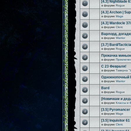
[4.3] Nightblade 6
в форуме
Rogue
[4.3] Archon | Sup
в форуме
Mage
[4.3] Wardocle 37
в форуме
Cleric
Варлорд, догадк
в форуме
Warrior
[3.7] Bard/Tactici
в форуме
Rogue
Прокачка миньо
в форуме
Приключен
С 23 Февраля!
в форуме
Таверна "
Однокнопочный Rif
в форуме
Warrior
Bard
в форуме
Rogue
[Новичкам и дед
в форуме
Классы и 
[3.5] Pyromancer
в форуме
Mage
[3.5] Inquisitor 61
в форуме
Cleric