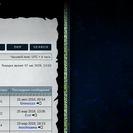
Часовой пояс: UTC + 4 часа
Текущее время: 07 авг 2026, 13:03
отры
Последнее сообщение
15 июл 2018, 00:54
61
Groozzzz
25 мар 2018, 13:06
22
Eref
19 мар 2018, 18:13
14
Inochisama