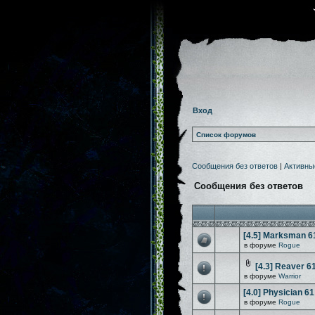
Вход
Список форумов
Сообщения без ответов
|
Активны
Сообщения без ответов
[4.5] Marksman 6
в форуме
Rogue
[4.3] Reaver 6
в форуме
Warrior
[4.0] Physician 61
в форуме
Rogue