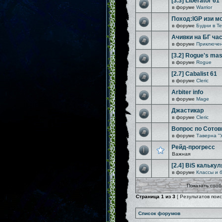
[3.3] Liberator 61
в форуме
Warrior
Поход:IGP изи м
в форуме
Будни в Т
Ачивки на БГ час
в форуме
Приключен
[3.2] Rogue's mast
в форуме
Rogue
[2.7] Cabalist 61
в форуме
Cleric
Arbiter info
в форуме
Mage
Джастикар
в форуме
Cleric
Вопрос по Сотов
в форуме
Таверна "
Рейд-прогресс
Важная
[2.4] BiS кальку
в форуме
Классы и 
Показать сооб
Страница
1
из
3
[ Результатов поиск
Список форумов