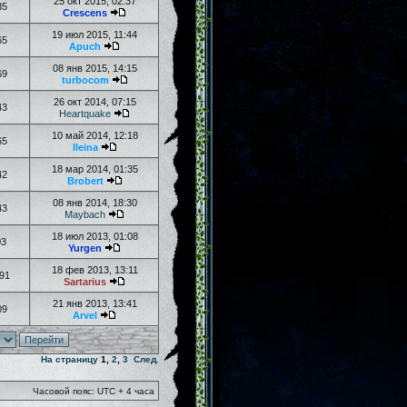
25 окт 2015, 02:37
85
Crescens
19 июл 2015, 11:44
65
Apuch
08 янв 2015, 14:15
69
turbocom
26 окт 2014, 07:15
43
Heartquake
10 май 2014, 12:18
65
Ileina
18 мар 2014, 01:35
42
Brobert
08 янв 2014, 18:30
43
Maybach
18 июл 2013, 01:08
03
Yurgen
18 фев 2013, 13:11
91
Sartarius
21 янв 2013, 13:41
09
Arvel
На страницу
1
,
2
,
3
След.
Часовой пояс: UTC + 4 часа