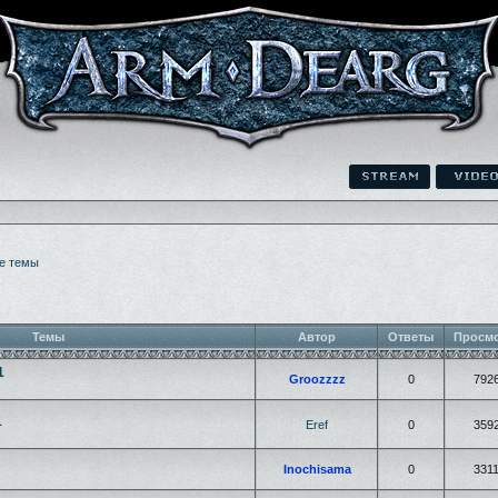
е темы
Темы
Автор
Ответы
Просм
1
Groozzzz
0
792
1
Eref
0
359
Inochisama
0
331