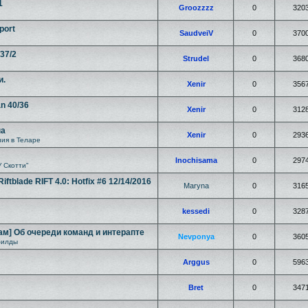
1
Groozzzz
0
320
port
SaudveiV
0
370
/37/2
Strudel
0
368
и.
Xenir
0
356
an 40/36
Xenir
0
312
на
Xenir
0
293
ия в Теларе
Inochisama
0
297
У Скотти"
tblade RIFT 4.0: Hotfix #6 12/14/2016
Maryna
0
316
kessedi
0
328
ам] Об очереди команд и интерапте
Nevponya
0
360
билды
Arggus
0
596
Bret
0
347