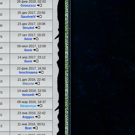
28 фев 2018, 02:02
34
Groozzzz
25 дек 2017, 23:50
02
SaudveiV
23 дек 2017, 19:08
00
Strudel
27 окт 2017, 19:25
76
Xenir
09 июл 2017, 12:09
84
Xenir
14 апр 2017, 23:12
65
Xenir
23 фев 2017, 16:50
49
Inochisama
21 дек 2016, 22:40
53
Maryna
14 май 2016, 22:59
70
kessedi
08 мар 2016, 18:37
55
Nevponya
23 янв 2016, 22:42
31
Arggus
11 янв 2016, 00:51
15
Bret