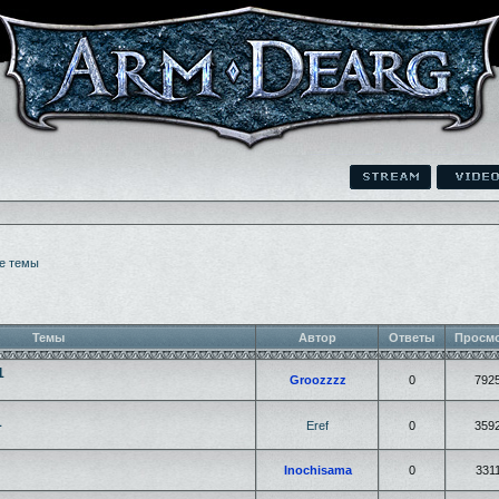
е темы
Темы
Автор
Ответы
Просм
1
Groozzzz
0
792
1
Eref
0
359
Inochisama
0
331