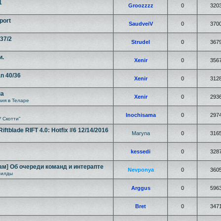
1
Groozzzz
0
320
port
SaudveiV
0
370
/37/2
Strudel
0
367
и.
Xenir
0
356
an 40/36
Xenir
0
312
на
Xenir
0
293
ия в Теларе
Inochisama
0
297
У Скотти"
tblade RIFT 4.0: Hotfix #6 12/14/2016
Maryna
0
316
kessedi
0
328
ам] Об очереди команд и интерапте
Nevponya
0
360
билды
Arggus
0
596
Bret
0
347