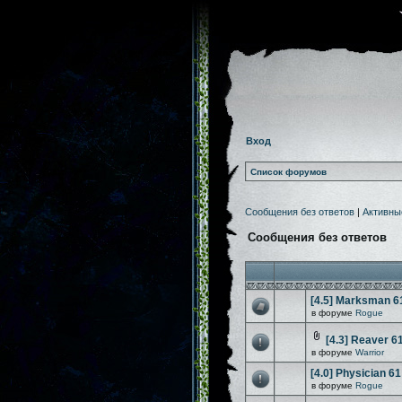
Вход
Список форумов
Сообщения без ответов
|
Активны
Сообщения без ответов
[4.5] Marksman 6
в форуме
Rogue
[4.3] Reaver 6
в форуме
Warrior
[4.0] Physician 61
в форуме
Rogue