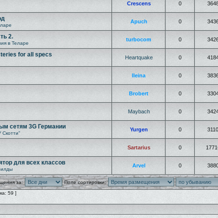
Crescens
0
364
од
Apuch
0
343
еларе
ть 2.
turbocom
0
342
ия в Теларе
eries for all specs
Heartquake
0
418
Ileina
0
383
Brobert
0
330
Maybach
0
342
ым сетям 3G Германии
Yurgen
0
311
У Скотти"
Sartarius
0
1771
лятор для всех классов
Arvel
0
388
билды
щения за:
Поле сортировки:
а: 59 ]