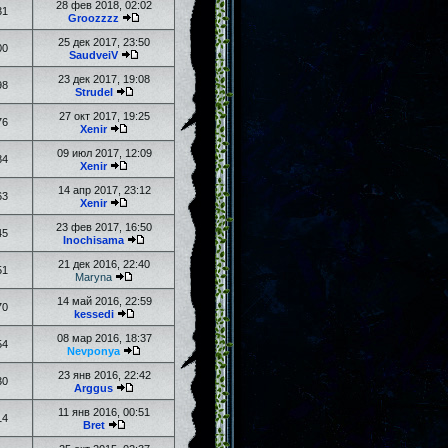
28 фев 2018, 02:02
31
Groozzzz
25 дек 2017, 23:50
00
SaudveiV
23 дек 2017, 19:08
98
Strudel
27 окт 2017, 19:25
76
Xenir
09 июл 2017, 12:09
84
Xenir
14 апр 2017, 23:12
63
Xenir
23 фев 2017, 16:50
45
Inochisama
21 дек 2016, 22:40
51
Maryna
14 май 2016, 22:59
70
kessedi
08 мар 2016, 18:37
54
Nevponya
23 янв 2016, 22:42
30
Arggus
11 янв 2016, 00:51
14
Bret