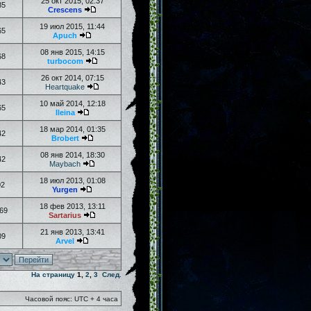
25 окт 2015, 02:37
85
Crescens
19 июл 2015, 11:44
65
Apuch
08 янв 2015, 14:15
68
turbocom
26 окт 2014, 07:15
43
Heartquake
10 май 2014, 12:18
65
Ileina
18 мар 2014, 01:35
42
Brobert
08 янв 2014, 18:30
42
Maybach
18 июл 2013, 01:08
02
Yurgen
18 фев 2013, 13:11
69
Sartarius
21 янв 2013, 13:41
09
Arvel
На страницу
1
,
2
,
3
След.
Часовой пояс: UTC + 4 часа