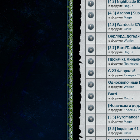
[4.3] Nightblade 6
в форуме
Rogue
[4.3] Archon | Sup
в форуме
Mage
[4.3] Wardocle 37
в форуме
Cleric
Варлорд, догадк
в форуме
Warrior
[3.7] Bard/Tactici
в форуме
Rogue
Прокачка миньо
в форуме
Приключен
С 23 Февраля!
в форуме
Таверна "
Однокнопочный Rif
в форуме
Warrior
Bard
в форуме
Rogue
[Новичкам и дед
в форуме
Классы и 
[3.5] Pyromancer
в форуме
Mage
[3.5] Inquisitor 61
в форуме
Cleric