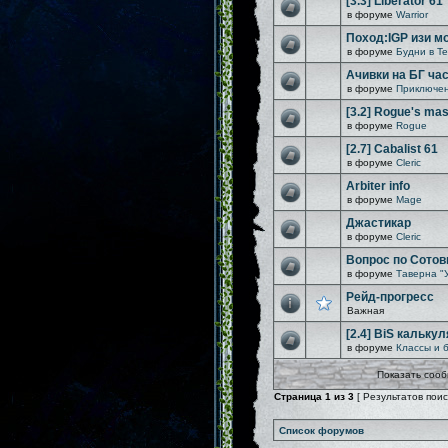
[3.3] Liberator 61
в форуме
Warrior
Поход:IGP изи м
в форуме
Будни в Т
Ачивки на БГ час
в форуме
Приключен
[3.2] Rogue's mast
в форуме
Rogue
[2.7] Cabalist 61
в форуме
Cleric
Arbiter info
в форуме
Mage
Джастикар
в форуме
Cleric
Вопрос по Сотов
в форуме
Таверна "
Рейд-прогресс
Важная
[2.4] BiS кальку
в форуме
Классы и 
Показать сооб
Страница
1
из
3
[ Результатов поиск
Список форумов