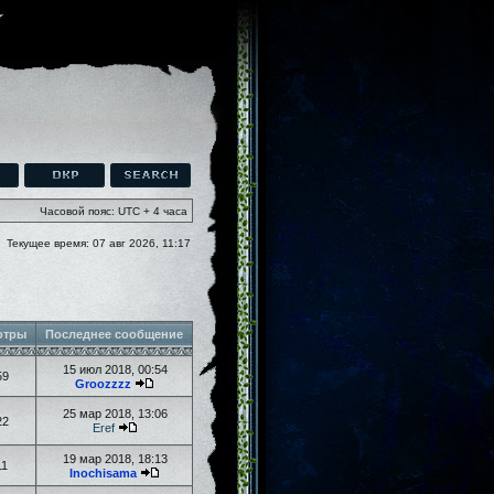
Часовой пояс: UTC + 4 часа
Текущее время: 07 авг 2026, 11:17
отры
Последнее сообщение
15 июл 2018, 00:54
59
Groozzzz
25 мар 2018, 13:06
22
Eref
19 мар 2018, 18:13
11
Inochisama