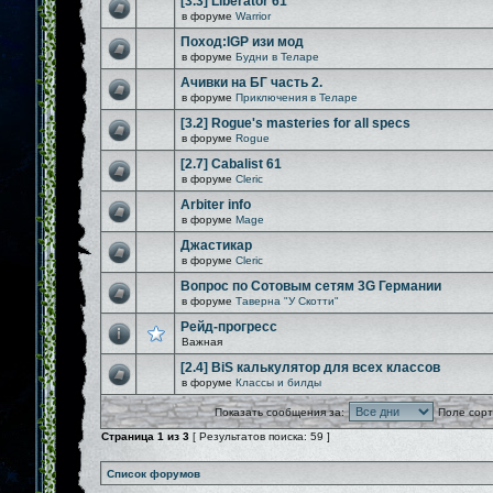
[3.3] Liberator 61
в форуме
Warrior
Поход:IGP изи мод
в форуме
Будни в Теларе
Ачивки на БГ часть 2.
в форуме
Приключения в Теларе
[3.2] Rogue's masteries for all specs
в форуме
Rogue
[2.7] Cabalist 61
в форуме
Cleric
Arbiter info
в форуме
Mage
Джастикар
в форуме
Cleric
Вопрос по Сотовым сетям 3G Германии
в форуме
Таверна "У Скотти"
Рейд-прогресс
Важная
[2.4] BiS калькулятор для всех классов
в форуме
Классы и билды
Показать сообщения за:
Поле сорт
Страница
1
из
3
[ Результатов поиска: 59 ]
Список форумов