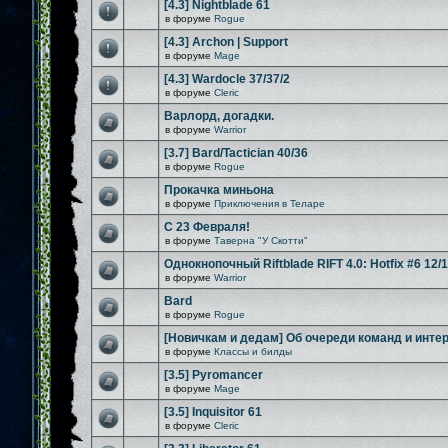
[4.3] Nightblade 61
в форуме
Rogue
[4.3] Archon | Support
в форуме
Mage
[4.3] Wardocle 37/37/2
в форуме
Cleric
Варлорд, догадки.
в форуме
Warrior
[3.7] Bard/Tactician 40/36
в форуме
Rogue
Прокачка миньона
в форуме
Приключения в Теларе
С 23 Февраля!
в форуме
Таверна "У Скотти"
Однокнопочный Riftblade RIFT 4.0: Hotfix #6 12/
в форуме
Warrior
Bard
в форуме
Rogue
[Новичкам и дедам] Об очереди команд и инте
в форуме
Классы и билды
[3.5] Pyromancer
в форуме
Mage
[3.5] Inquisitor 61
в форуме
Cleric