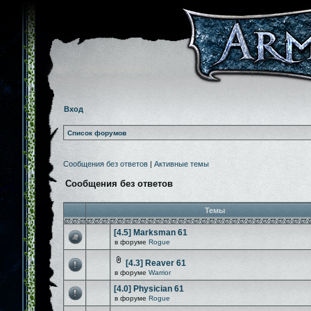
Вход
Список форумов
Сообщения без ответов
|
Активные темы
Сообщения без ответов
Темы
[4.5] Marksman 61
в форуме
Rogue
[4.3] Reaver 61
в форуме
Warrior
[4.0] Physician 61
в форуме
Rogue