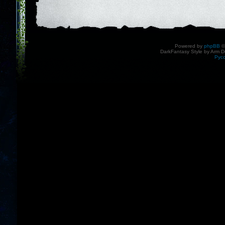
Powered by
phpBB
©
DarkFantasy Style by Arm D
Рус