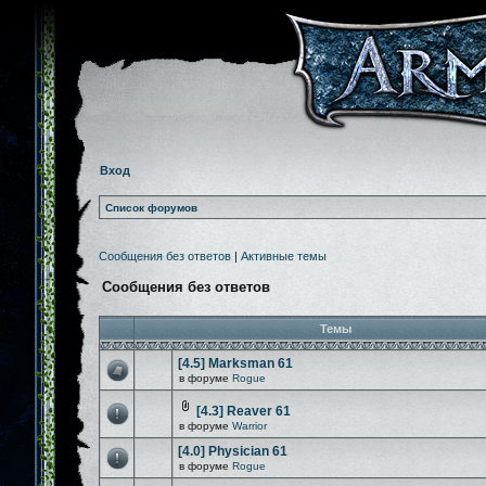
Вход
Список форумов
Сообщения без ответов
|
Активные темы
Сообщения без ответов
Темы
[4.5] Marksman 61
в форуме
Rogue
[4.3] Reaver 61
в форуме
Warrior
[4.0] Physician 61
в форуме
Rogue