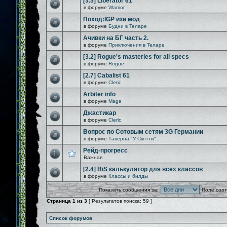
[3.3] Liberator 61
в форуме
Warrior
Поход:IGP изи мод
в форуме
Будни в Теларе
Ачивки на БГ часть 2.
в форуме
Приключения в Теларе
[3.2] Rogue's masteries for all specs
в форуме
Rogue
[2.7] Cabalist 61
в форуме
Cleric
Arbiter info
в форуме
Mage
Джастикар
в форуме
Cleric
Вопрос по Сотовым сетям 3G Германии
в форуме
Таверна "У Скотти"
Рейд-прогресс
Важная
[2.4] BiS калькулятор для всех классов
в форуме
Классы и билды
Показать сообщения за:
Поле сорт
Страница
1
из
3
[ Результатов поиска: 59 ]
Список форумов