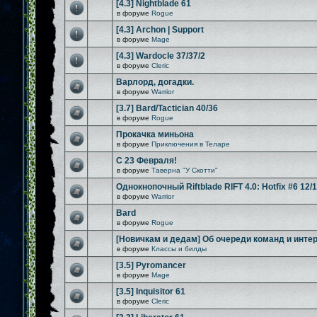
[4.3] Nightblade 61
в форуме
Rogue
[4.3] Archon | Support
в форуме
Mage
[4.3] Wardocle 37/37/2
в форуме
Cleric
Варлорд, догадки.
в форуме
Warrior
[3.7] Bard/Tactician 40/36
в форуме
Rogue
Прокачка миньона
в форуме
Приключения в Теларе
С 23 Февраля!
в форуме
Таверна "У Скотти"
Однокнопочный Riftblade RIFT 4.0: Hotfix #6 12/
в форуме
Warrior
Bard
в форуме
Rogue
[Новичкам и дедам] Об очереди команд и инте
в форуме
Классы и билды
[3.5] Pyromancer
в форуме
Mage
[3.5] Inquisitor 61
в форуме
Cleric