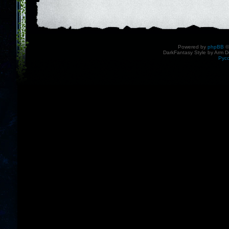
Powered by
phpBB
©
DarkFantasy Style by Arm D
Рус