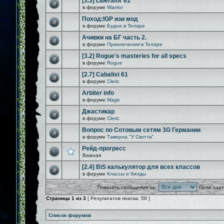
[3.3] Liberator 61
в форуме
Warrior
Поход:IGP изи мод
в форуме
Будни в Теларе
Ачивки на БГ часть 2.
в форуме
Приключения в Теларе
[3.2] Rogue's masteries for all specs
в форуме
Rogue
[2.7] Cabalist 61
в форуме
Cleric
Arbiter info
в форуме
Mage
Джастикар
в форуме
Cleric
Вопрос по Сотовым сетям 3G Германии
в форуме
Таверна "У Скотти"
Рейд-прогресс
Важная
[2.4] BiS калькулятор для всех классов
в форуме
Классы и билды
Показать сообщения за:
Поле сорт
Страница
1
из
3
[ Результатов поиска: 59 ]
Список форумов