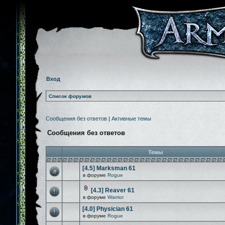
Вход
Список форумов
Сообщения без ответов
|
Активные темы
Сообщения без ответов
Темы
[4.5] Marksman 61
в форуме
Rogue
[4.3] Reaver 61
в форуме
Warrior
[4.0] Physician 61
в форуме
Rogue