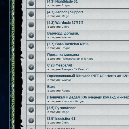
[4.3] Nightblade 61
в форуме
Rogue
[4.3] Archon | Support
в форуме
Mage
[4.3] Wardocle 37/37/2
в форуме
Cleric
Варлорд, догадки.
в форуме
Warrior
[3.7] Bard/Tactician 40/36
в форуме
Rogue
Прокачка миньона
в форуме
Приключения в Теларе
С 23 Февраля!
в форуме
Таверна "У Скотти"
Однокнопочный Riftblade RIFT 4.0: Hotfix #6 12/
в форуме
Warrior
Bard
в форуме
Rogue
[Новичкам и дедам] Об очереди команд и инте
в форуме
Классы и билды
[3.5] Pyromancer
в форуме
Mage
[3.5] Inquisitor 61
в форуме
Cleric