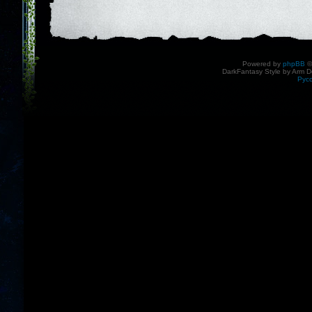
Powered by
phpBB
©
DarkFantasy Style by Arm D
Рус