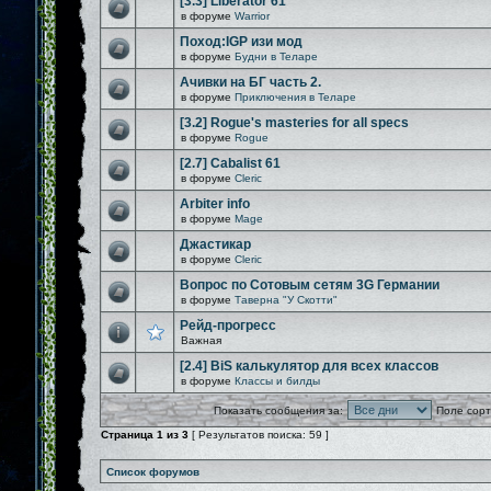
[3.3] Liberator 61
в форуме
Warrior
Поход:IGP изи мод
в форуме
Будни в Теларе
Ачивки на БГ часть 2.
в форуме
Приключения в Теларе
[3.2] Rogue's masteries for all specs
в форуме
Rogue
[2.7] Cabalist 61
в форуме
Cleric
Arbiter info
в форуме
Mage
Джастикар
в форуме
Cleric
Вопрос по Сотовым сетям 3G Германии
в форуме
Таверна "У Скотти"
Рейд-прогресс
Важная
[2.4] BiS калькулятор для всех классов
в форуме
Классы и билды
Показать сообщения за:
Поле сорт
Страница
1
из
3
[ Результатов поиска: 59 ]
Список форумов