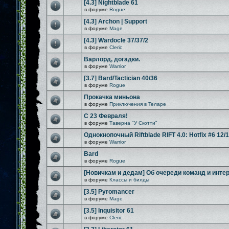
[4.3] Nightblade 61
в форуме
Rogue
[4.3] Archon | Support
в форуме
Mage
[4.3] Wardocle 37/37/2
в форуме
Cleric
Варлорд, догадки.
в форуме
Warrior
[3.7] Bard/Tactician 40/36
в форуме
Rogue
Прокачка миньона
в форуме
Приключения в Теларе
С 23 Февраля!
в форуме
Таверна "У Скотти"
Однокнопочный Riftblade RIFT 4.0: Hotfix #6 12/
в форуме
Warrior
Bard
в форуме
Rogue
[Новичкам и дедам] Об очереди команд и инте
в форуме
Классы и билды
[3.5] Pyromancer
в форуме
Mage
[3.5] Inquisitor 61
в форуме
Cleric