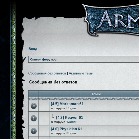
Вход
Список форумов
Сообщения без ответов
|
Активные темы
Сообщения без ответов
Темы
[4.5] Marksman 61
в форуме
Rogue
[4.3] Reaver 61
в форуме
Warrior
[4.0] Physician 61
в форуме
Rogue