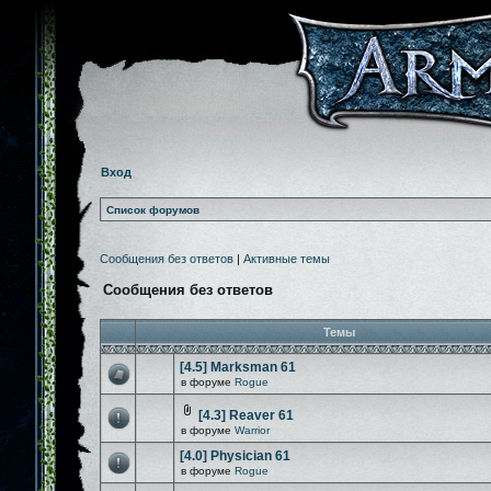
Вход
Список форумов
Сообщения без ответов
|
Активные темы
Сообщения без ответов
Темы
[4.5] Marksman 61
в форуме
Rogue
[4.3] Reaver 61
в форуме
Warrior
[4.0] Physician 61
в форуме
Rogue