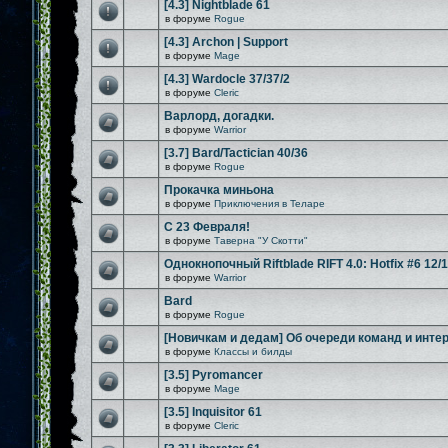
[4.3] Nightblade 61
в форуме
Rogue
[4.3] Archon | Support
в форуме
Mage
[4.3] Wardocle 37/37/2
в форуме
Cleric
Варлорд, догадки.
в форуме
Warrior
[3.7] Bard/Tactician 40/36
в форуме
Rogue
Прокачка миньона
в форуме
Приключения в Теларе
С 23 Февраля!
в форуме
Таверна "У Скотти"
Однокнопочный Riftblade RIFT 4.0: Hotfix #6 12/
в форуме
Warrior
Bard
в форуме
Rogue
[Новичкам и дедам] Об очереди команд и инте
в форуме
Классы и билды
[3.5] Pyromancer
в форуме
Mage
[3.5] Inquisitor 61
в форуме
Cleric