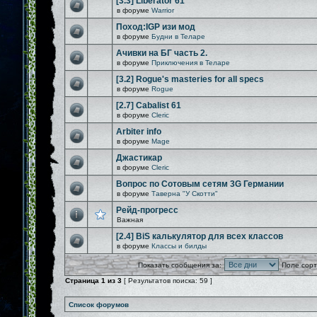
[3.3] Liberator 61
в форуме
Warrior
Поход:IGP изи мод
в форуме
Будни в Теларе
Ачивки на БГ часть 2.
в форуме
Приключения в Теларе
[3.2] Rogue's masteries for all specs
в форуме
Rogue
[2.7] Cabalist 61
в форуме
Cleric
Arbiter info
в форуме
Mage
Джастикар
в форуме
Cleric
Вопрос по Сотовым сетям 3G Германии
в форуме
Таверна "У Скотти"
Рейд-прогресс
Важная
[2.4] BiS калькулятор для всех классов
в форуме
Классы и билды
Показать сообщения за:
Поле сорт
Страница
1
из
3
[ Результатов поиска: 59 ]
Список форумов