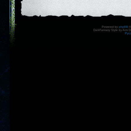
Powered by
phpBB
©
DarkFantasy Style by Arm D
Рус