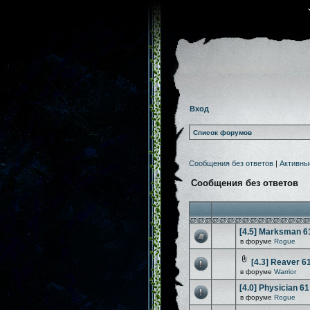
Вход
Список форумов
Сообщения без ответов
|
Активны
Сообщения без ответов
[4.5] Marksman 6
в форуме
Rogue
[4.3] Reaver 6
в форуме
Warrior
[4.0] Physician 61
в форуме
Rogue