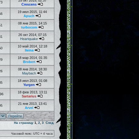
25 окт 2015, 02:37
73
Crescens
19 июл 2015, 11:44
56
Apuch
08 янв 2015, 14:15
51
turbocom
26 окт 2014, 07:15
31
Heartquake
10 май 2014, 12:18
50
Ileina
18 мар 2014, 01:35
29
Brobert
08 янв 2014, 18:30
26
Maybach
18 июл 2013, 01:08
85
Yurgen
18 фев 2013, 13:11
96
Sartarius
21 янв 2013, 13:41
95
Arvel
На страницу
1
,
2
,
3
След.
Часовой пояс: UTC + 4 часа