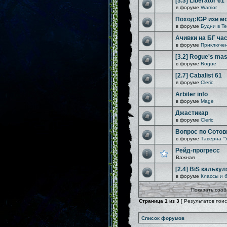
[3.3] Liberator 61
в форуме
Warrior
Поход:IGP изи м
в форуме
Будни в Т
Ачивки на БГ час
в форуме
Приключен
[3.2] Rogue's mast
в форуме
Rogue
[2.7] Cabalist 61
в форуме
Cleric
Arbiter info
в форуме
Mage
Джастикар
в форуме
Cleric
Вопрос по Сотов
в форуме
Таверна "
Рейд-прогресс
Важная
[2.4] BiS кальку
в форуме
Классы и 
Показать сооб
Страница
1
из
3
[ Результатов поиск
Список форумов