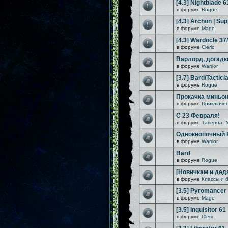
[4.3] Nightblade 6
в форуме
Rogue
[4.3] Archon | Sup
в форуме
Mage
[4.3] Wardocle 37
в форуме
Cleric
Варлорд, догадк
в форуме
Warrior
[3.7] Bard/Tactici
в форуме
Rogue
Прокачка миньо
в форуме
Приключен
С 23 Февраля!
в форуме
Таверна "
Однокнопочный Rif
в форуме
Warrior
Bard
в форуме
Rogue
[Новичкам и дед
в форуме
Классы и 
[3.5] Pyromancer
в форуме
Mage
[3.5] Inquisitor 61
в форуме
Cleric