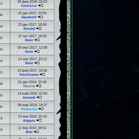
28 фев 2018, 02:02
16
Groozzzz
25 дек 2017, 23:50
88
SaudveiV
23 дек 2017, 19:08
84
Strudel
27 окт 2017, 19:25
60
Xenir
09 июл 2017, 12:09
60
Xenir
14 апр 2017, 23:12
44
Xenir
23 фев 2017, 16:50
31
Inochisama
21 дек 2016, 22:40
38
Maryna
14 май 2016, 22:59
55
kessedi
08 мар 2016, 18:37
36
Nevponya
23 янв 2016, 22:42
18
Arggus
11 янв 2016, 00:51
03
Bret