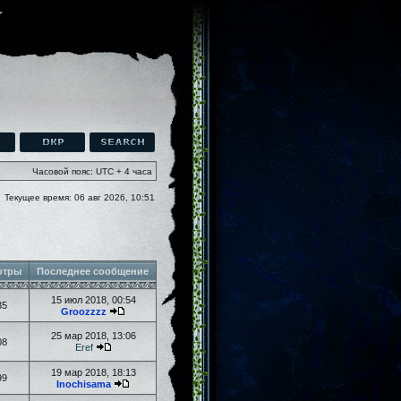
Часовой пояс: UTC + 4 часа
Текущее время: 06 авг 2026, 10:51
отры
Последнее сообщение
15 июл 2018, 00:54
35
Groozzzz
25 мар 2018, 13:06
08
Eref
19 мар 2018, 18:13
99
Inochisama