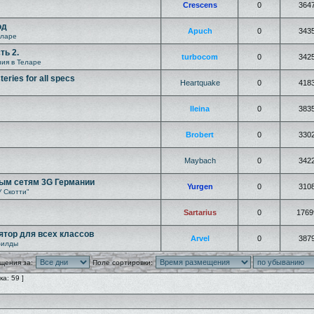
Crescens
0
364
од
Apuch
0
343
еларе
ть 2.
turbocom
0
342
ия в Теларе
eries for all specs
Heartquake
0
418
Ileina
0
383
Brobert
0
330
Maybach
0
342
ым сетям 3G Германии
Yurgen
0
310
У Скотти"
Sartarius
0
1769
лятор для всех классов
Arvel
0
387
билды
щения за:
Поле сортировки:
а: 59 ]