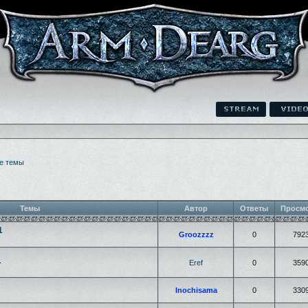
е темы
Темы
Автор
Ответы
Просм
1
Groozzzz
0
792
1
Eref
0
359
Inochisama
0
330