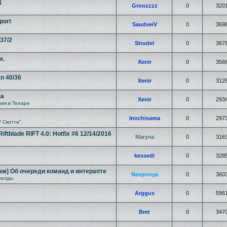
1
Groozzzz
0
320
port
SaudveiV
0
369
/37/2
Strudel
0
367
и.
Xenir
0
356
an 40/36
Xenir
0
312
на
Xenir
0
293
ия в Теларе
Inochisama
0
297
У Скотти"
tblade RIFT 4.0: Hotfix #6 12/14/2016
Maryna
0
316
kessedi
0
328
ам] Об очереди команд и интерапте
Nevponya
0
360
билды
Arggus
0
596
Bret
0
347