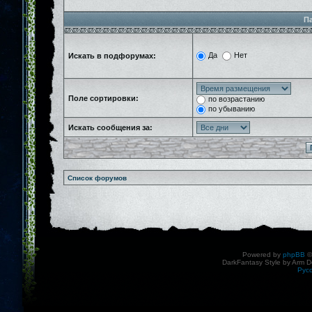
П
Да
Нет
Искать в подфорумах:
Поле сортировки:
по возрастанию
по убыванию
Искать сообщения за:
Список форумов
Powered by
phpBB
©
DarkFantasy Style by Arm D
Рус