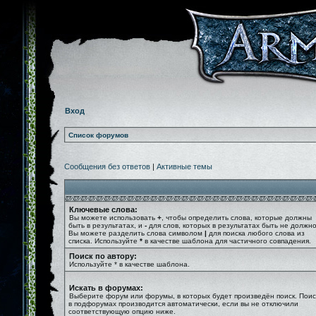
Вход
Список форумов
Сообщения без ответов
|
Активные темы
Ключевые слова:
Вы можете использовать
+
, чтобы определить слова, которые должны
быть в результатах, и
-
для слов, которых в результатах быть не должно
Вы можете разделить слова символом
|
для поиска любого слова из
списка. Используйте
*
в качестве шаблона для частичного совпадения.
Поиск по автору:
Используйте * в качестве шаблона.
Искать в форумах:
Выберите форум или форумы, в которых будет произведён поиск. Поис
в подфорумах производится автоматически, если вы не отключили
соответствующую опцию ниже.