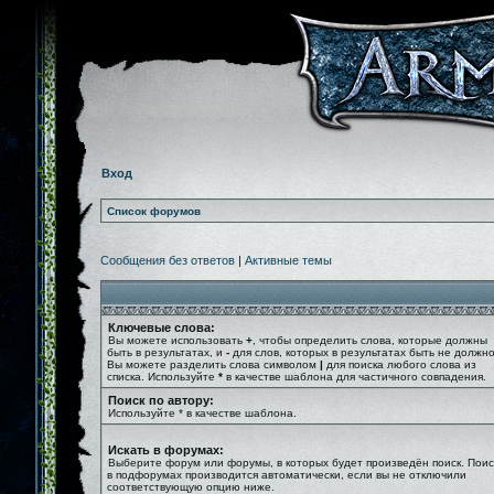
Вход
Список форумов
Сообщения без ответов
|
Активные темы
Ключевые слова:
Вы можете использовать
+
, чтобы определить слова, которые должны
быть в результатах, и
-
для слов, которых в результатах быть не должно
Вы можете разделить слова символом
|
для поиска любого слова из
списка. Используйте
*
в качестве шаблона для частичного совпадения.
Поиск по автору:
Используйте * в качестве шаблона.
Искать в форумах:
Выберите форум или форумы, в которых будет произведён поиск. Поис
в подфорумах производится автоматически, если вы не отключили
соответствующую опцию ниже.