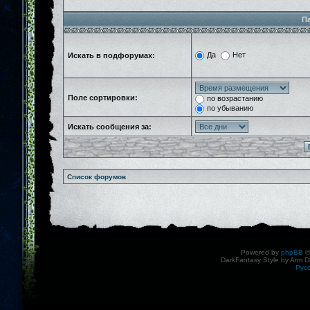
П
Да
Нет
Искать в подфорумах:
Поле сортировки:
по возрастанию
по убыванию
Искать сообщения за:
Список форумов
Powered by
phpBB
©
DarkFantasy Style by Arm D
Рус