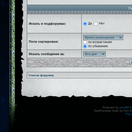
П
Да
Нет
Искать в подфорумах:
Поле сортировки:
по возрастанию
по убыванию
Искать сообщения за:
Список форумов
Powered by
phpBB
©
DarkFantasy Style by Arm D
Рус