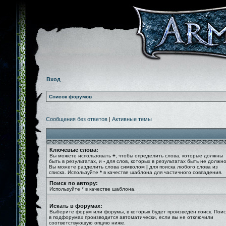
Вход
Список форумов
Сообщения без ответов
|
Активные темы
Ключевые слова:
Вы можете использовать
+
, чтобы определить слова, которые должны
быть в результатах, и
-
для слов, которых в результатах быть не должно
Вы можете разделить слова символом
|
для поиска любого слова из
списка. Используйте
*
в качестве шаблона для частичного совпадения.
Поиск по автору:
Используйте * в качестве шаблона.
Искать в форумах:
Выберите форум или форумы, в которых будет произведён поиск. Поис
в подфорумах производится автоматически, если вы не отключили
соответствующую опцию ниже.