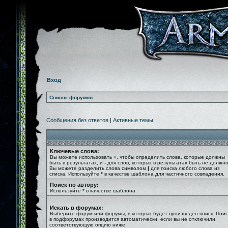
Вход
Список форумов
Сообщения без ответов
|
Активные темы
Ключевые слова:
Вы можете использовать
+
, чтобы определить слова, которые должны
быть в результатах, и
-
для слов, которых в результатах быть не должно
Вы можете разделить слова символом
|
для поиска любого слова из
списка. Используйте
*
в качестве шаблона для частичного совпадения.
Поиск по автору:
Используйте * в качестве шаблона.
Искать в форумах:
Выберите форум или форумы, в которых будет произведён поиск. Поис
в подфорумах производится автоматически, если вы не отключили
соответствующую опцию ниже.