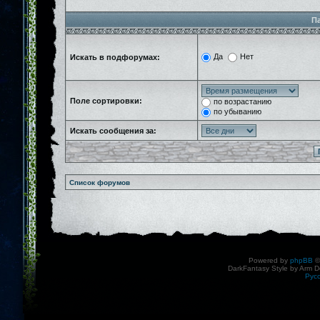
П
Да
Нет
Искать в подфорумах:
Поле сортировки:
по возрастанию
по убыванию
Искать сообщения за:
Список форумов
Powered by
phpBB
©
DarkFantasy Style by Arm D
Рус