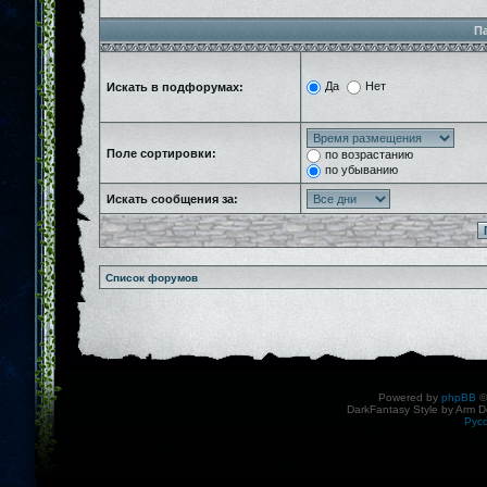
П
Да
Нет
Искать в подфорумах:
Поле сортировки:
по возрастанию
по убыванию
Искать сообщения за:
Список форумов
Powered by
phpBB
©
DarkFantasy Style by Arm D
Рус