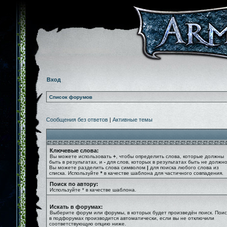
Вход
Список форумов
Сообщения без ответов
|
Активные темы
Ключевые слова:
Вы можете использовать
+
, чтобы определить слова, которые должны
быть в результатах, и
-
для слов, которых в результатах быть не должно
Вы можете разделить слова символом
|
для поиска любого слова из
списка. Используйте
*
в качестве шаблона для частичного совпадения.
Поиск по автору:
Используйте * в качестве шаблона.
Искать в форумах:
Выберите форум или форумы, в которых будет произведён поиск. Поис
в подфорумах производится автоматически, если вы не отключили
соответствующую опцию ниже.