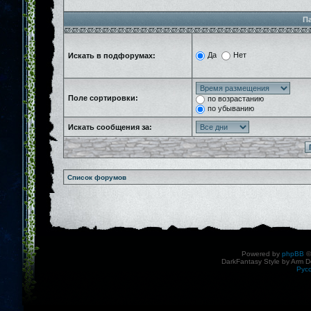
П
Да
Нет
Искать в подфорумах:
Поле сортировки:
по возрастанию
по убыванию
Искать сообщения за:
Список форумов
Powered by
phpBB
©
DarkFantasy Style by Arm D
Рус