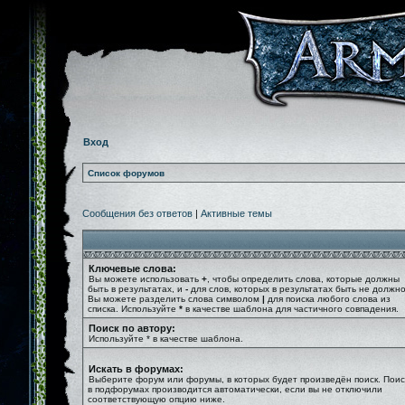
Вход
Список форумов
Сообщения без ответов
|
Активные темы
Ключевые слова:
Вы можете использовать
+
, чтобы определить слова, которые должны
быть в результатах, и
-
для слов, которых в результатах быть не должно
Вы можете разделить слова символом
|
для поиска любого слова из
списка. Используйте
*
в качестве шаблона для частичного совпадения.
Поиск по автору:
Используйте * в качестве шаблона.
Искать в форумах:
Выберите форум или форумы, в которых будет произведён поиск. Поис
в подфорумах производится автоматически, если вы не отключили
соответствующую опцию ниже.