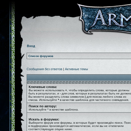
Вход
Список форумов
Сообщения без ответов
|
Активные темы
Ключевые слова:
Вы можете использовать
+
, чтобы определить слова, которые должны
быть в результатах, и
-
для слов, которых в результатах быть не должно
Вы можете разделить слова символом
|
для поиска любого слова из
списка. Используйте
*
в качестве шаблона для частичного совпадения.
Поиск по автору:
Используйте * в качестве шаблона.
Искать в форумах:
Выберите форум или форумы, в которых будет произведён поиск. Поис
в подфорумах производится автоматически, если вы не отключили
соответствующую опцию ниже.