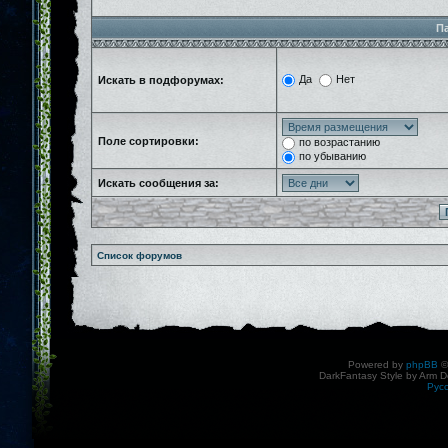
П
Да
Нет
Искать в подфорумах:
Поле сортировки:
по возрастанию
по убыванию
Искать сообщения за:
Список форумов
Powered by
phpBB
©
DarkFantasy Style by Arm D
Рус