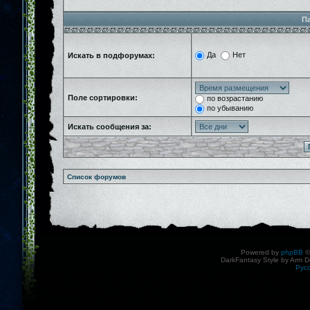
П
Да
Нет
Искать в подфорумах:
Поле сортировки:
по возрастанию
по убыванию
Искать сообщения за:
Список форумов
Powered by
phpBB
©
DarkFantasy Style by Arm D
Рус