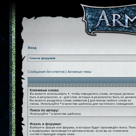
Вход
Список форумов
Сообщения без ответов
|
Активные темы
Ключевые слова:
Вы можете использовать
+
, чтобы определить слова, которые должны
быть в результатах, и
-
для слов, которых в результатах быть не должно
Вы можете разделить слова символом
|
для поиска любого слова из
списка. Используйте
*
в качестве шаблона для частичного совпадения.
Поиск по автору:
Используйте * в качестве шаблона.
Искать в форумах:
Выберите форум или форумы, в которых будет произведён поиск. Поис
в подфорумах производится автоматически, если вы не отключили
соответствующую опцию ниже.