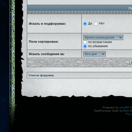
П
Да
Нет
Искать в подфорумах:
Поле сортировки:
по возрастанию
по убыванию
Искать сообщения за:
Список форумов
Powered by
phpBB
©
DarkFantasy Style by Arm D
Рус