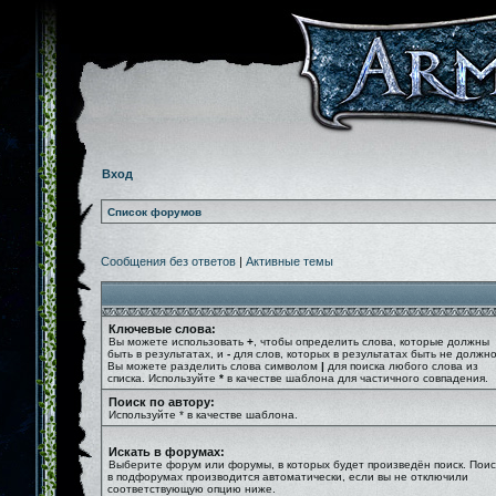
Вход
Список форумов
Сообщения без ответов
|
Активные темы
Ключевые слова:
Вы можете использовать
+
, чтобы определить слова, которые должны
быть в результатах, и
-
для слов, которых в результатах быть не должно
Вы можете разделить слова символом
|
для поиска любого слова из
списка. Используйте
*
в качестве шаблона для частичного совпадения.
Поиск по автору:
Используйте * в качестве шаблона.
Искать в форумах:
Выберите форум или форумы, в которых будет произведён поиск. Поис
в подфорумах производится автоматически, если вы не отключили
соответствующую опцию ниже.