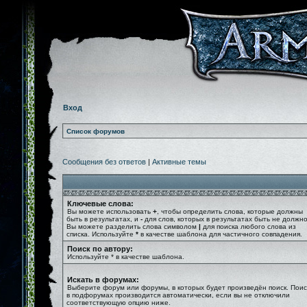
Вход
Список форумов
Сообщения без ответов
|
Активные темы
Ключевые слова:
Вы можете использовать
+
, чтобы определить слова, которые должны
быть в результатах, и
-
для слов, которых в результатах быть не должно
Вы можете разделить слова символом
|
для поиска любого слова из
списка. Используйте
*
в качестве шаблона для частичного совпадения.
Поиск по автору:
Используйте * в качестве шаблона.
Искать в форумах:
Выберите форум или форумы, в которых будет произведён поиск. Поис
в подфорумах производится автоматически, если вы не отключили
соответствующую опцию ниже.