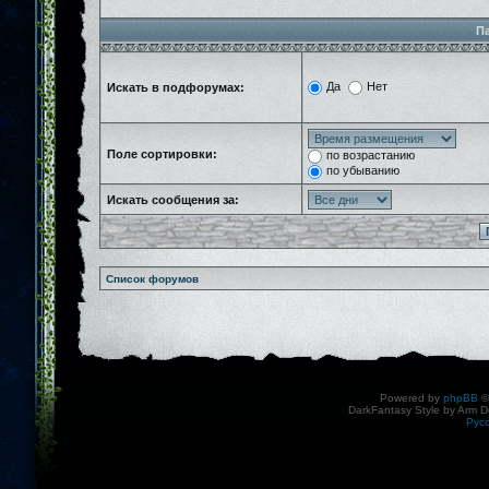
П
Да
Нет
Искать в подфорумах:
Поле сортировки:
по возрастанию
по убыванию
Искать сообщения за:
Список форумов
Powered by
phpBB
©
DarkFantasy Style by Arm D
Рус