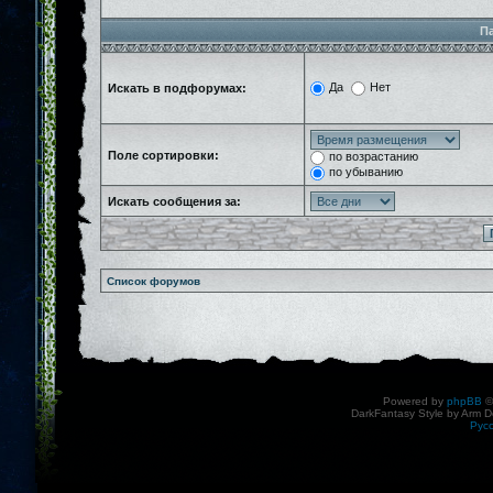
П
Да
Нет
Искать в подфорумах:
Поле сортировки:
по возрастанию
по убыванию
Искать сообщения за:
Список форумов
Powered by
phpBB
©
DarkFantasy Style by Arm D
Рус