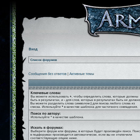
Вход
Список форумов
Сообщения без ответов
|
Активные темы
Ключевые слова:
Вы можете использовать
+
, чтобы определить слова, которые должны
быть в результатах, и
-
для слов, которых в результатах быть не должно
Вы можете разделить слова символом
|
для поиска любого слова из
списка. Используйте
*
в качестве шаблона для частичного совпадения.
Поиск по автору:
Используйте * в качестве шаблона.
Искать в форумах:
Выберите форум или форумы, в которых будет произведён поиск. Поис
в подфорумах производится автоматически, если вы не отключили
соответствующую опцию ниже.