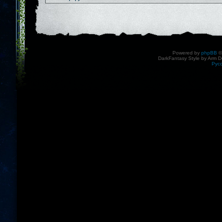
Powered by
phpBB
©
DarkFantasy Style by Arm D
Рус