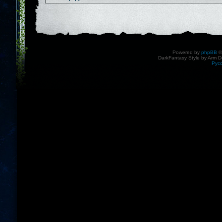
Powered by
phpBB
©
DarkFantasy Style by Arm D
Рус