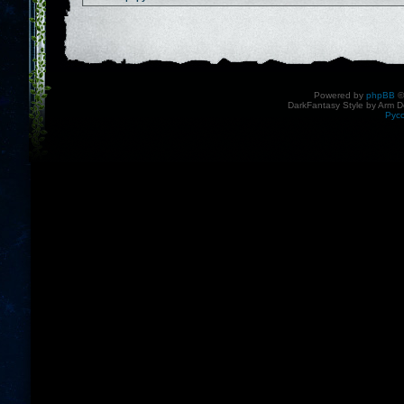
Powered by
phpBB
©
DarkFantasy Style by Arm D
Рус