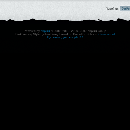
Перейти:
Powered by
phpBB
© 2000, 2002, 2005, 2007 phpBB Group
DarkFantasy Style by Arm Dearg based on Daniel St. Jules of
Gamexe.net
Русская поддержка phpBB