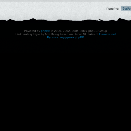
Перейти:
Powered by
phpBB
© 2000, 2002, 2005, 2007 phpBB Group
DarkFantasy Style by Arm Dearg based on Daniel St. Jules of
Gamexe.net
Русская поддержка phpBB