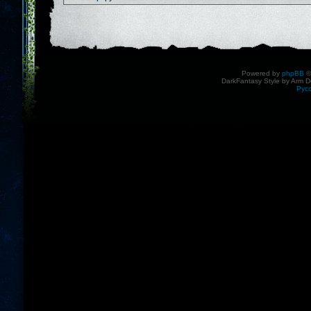
Powered by
phpBB
©
DarkFantasy Style by Arm D
Рус