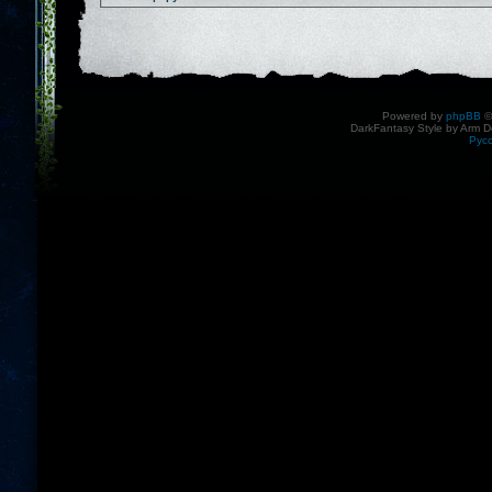
Powered by
phpBB
©
DarkFantasy Style by Arm D
Рус