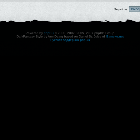
Перейти:
Powered by
phpBB
© 2000, 2002, 2005, 2007 phpBB Group
DarkFantasy Style by Arm Dearg based on Daniel St. Jules of
Gamexe.net
Русская поддержка phpBB