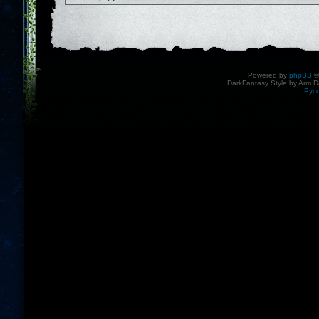
Powered by
phpBB
©
DarkFantasy Style by Arm D
Рус