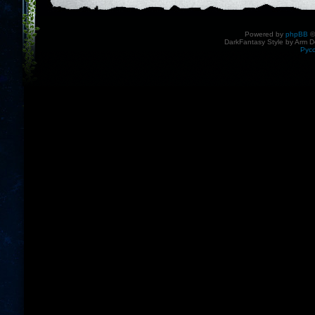
Powered by
phpBB
©
DarkFantasy Style by Arm D
Рус