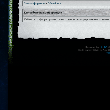
Список форумов
»
Общий зал
Кто сейчас на конференции
Сейчас этот форум просматривают: нет зарегистрированных пользоват
Powered by
phpBB
©
DarkFantasy Style by Arm D
Рус