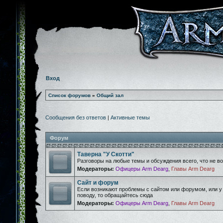
Вход
Список форумов
»
Общий зал
Сообщения без ответов
|
Активные темы
Форум
Таверна "У Скотти"
Разговоры на любые темы и обсуждения всего, что не 
Модераторы:
Офицеры Arm Dearg
,
Главы Arm Dearg
Сайт и форум
Если возникают проблемы с сайтом или форумом, или у
поводу, то обращайтесь сюда
Модераторы:
Офицеры Arm Dearg
,
Главы Arm Dearg