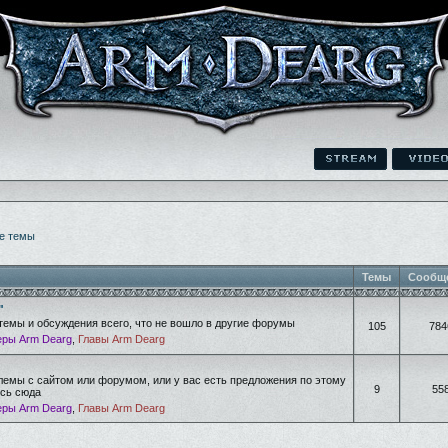
е темы
Темы
Сообщ
"
темы и обсуждения всего, что не вошло в другие форумы
105
784
ры Arm Dearg
,
Главы Arm Dearg
лемы с сайтом или форумом, или у вас есть предложения по этому
9
55
есь сюда
ры Arm Dearg
,
Главы Arm Dearg