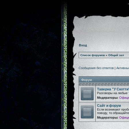
Вход
Список форумов
»
Общий зал
Сообщения без ответов
|
Активны
Форум
Таверна "У Скотти
Разговоры на любые 
Модераторы:
Офице
Сайт и форум
Если возникают проб
поводу, то обращайт
Модераторы:
Офице