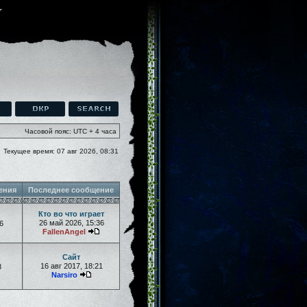
Часовой пояс: UTC + 4 часа
Текущее время: 07 авг 2026, 08:31
ения
Последнее сообщение
Кто во что играет
26 май 2026, 15:36
6
FallenAngel
Сайт
16 авг 2017, 18:21
8
Narsiro