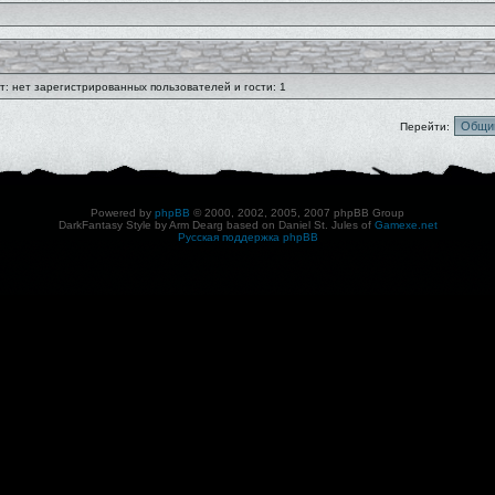
: нет зарегистрированных пользователей и гости: 1
Перейти:
Powered by
phpBB
© 2000, 2002, 2005, 2007 phpBB Group
DarkFantasy Style by Arm Dearg based on Daniel St. Jules of
Gamexe.net
Русская поддержка phpBB