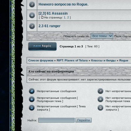
Немного вопросов по Rogue.
[2.3] 61 Assassin
[
На страницу:
1
,
2
]
2.3 61 ranger
Показать темы за:
Поле сорти
Страница
1
из
3
[ Тем: 60 ]
Список форумов
»
RIFT: Planes of Telara
»
Классы и билды
»
Rogue
Кто сейчас на конференции
Сейчас этот форум просматривают: нет зарегистрированных пользоват
Непрочитанные сообщения
Нет непрочитанн
Непрочитанные сообщения [
Нет непрочитанн
Популярная тема ]
Популярная тема 
Непрочитанные сообщения [ Тема
Нет непрочитанн
закрыта ]
закрыта ]
Найти: