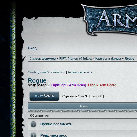
Вход
Список форумов
»
RIFT: Planes of Telara
»
Классы и билды
»
Rogue
Сообщения без ответов
|
Активные темы
Rogue
Модераторы:
Офицеры Arm Dearg
,
Главы Arm Dearg
Страница
1
из
3
[ Тем: 60 ]
Темы
Объявления
Нужно расписать
Рейд-прогресс