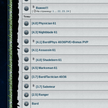
Важно!!!
[
На страницу:
1
...
22
,
23
,
24
]
Темы
[4.0] Physician 61
[4.3] Nightblade 61
[4.1] Bard/Phys 40/36PVE+Bonus PVP
[4.1] Assassin 61
[4.0] Shadeborn 61
[4.5] Marksman 61
[3.7] Bard/Tactician 40/36
[3.7] Saboteur
[2.5] Ranger
Bard