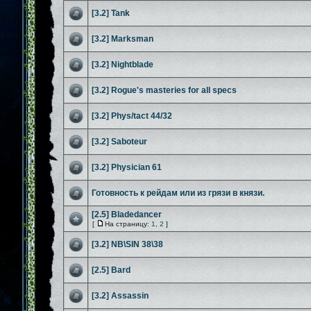
[3.2] Tank
[3.2] Marksman
[3.2] Nightblade
[3.2] Rogue's masteries for all specs
[3.2] Phys/tact 44/32
[3.2] Saboteur
[3.2] Physician 61
Готовность к рейдам или из грязи в князи.
[2.5] Bladedancer
[
На страницу:
1
,
2
]
[3.2] NB\SIN 38\38
[2.5] Bard
[3.2] Assassin