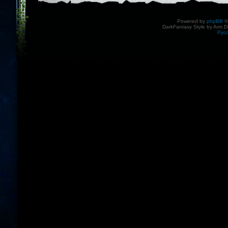
Powered by
phpBB
©
DarkFantasy Style by Arm D
Рус