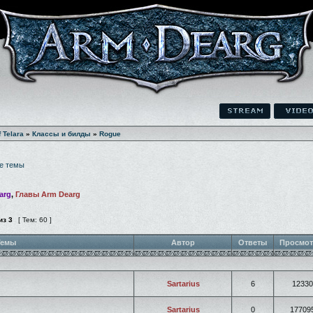
f Telara
»
Классы и билды
»
Rogue
е темы
arg
,
Главы Arm Dearg
из
3
[ Тем: 60 ]
емы
Автор
Ответы
Просмо
Sartarius
6
12330
Sartarius
0
17709