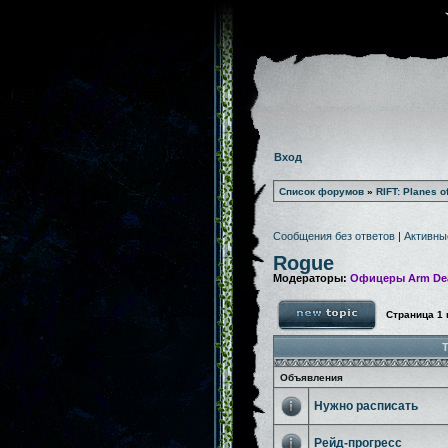
Вход
Список форумов
»
RIFT: Planes o
Сообщения без ответов
|
Активны
Rogue
Модераторы:
Офицеры Arm De
Страница
1
Т
Объявления
Нужно расписать
Рейд-прогресс