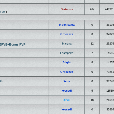
Sartarius
467
241311
3
,
24
]
Inochisama
0
33103
Groozzzz
0
32023
Maryna
12
25276
/36PVE+Bonus PVP
Fastapoke
7
14615
Fright
8
14257
Groozzzz
0
79251
36
Xenir
0
31270
kessedi
5
11539
Arvel
18
24613
kessedi
0
32864