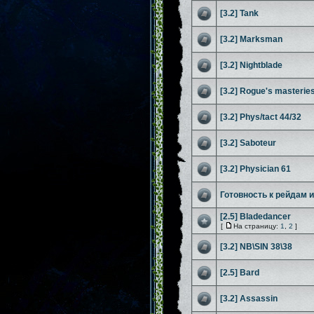
[3.2] Tank
[3.2] Marksman
[3.2] Nightblade
[3.2] Rogue's masteries
[3.2] Phys/tact 44/32
[3.2] Saboteur
[3.2] Physician 61
Готовность к рейдам ил
[2.5] Bladedancer
[
На страницу:
1
,
2
]
[3.2] NB\SIN 38\38
[2.5] Bard
[3.2] Assassin