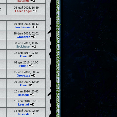
Sartarius
26 май 2026, 16:39
5
FallenAngel
19 мар 2018, 18:13
Inochisama
28 фев 2018, 02:02
Groozzzz
08 июл 2017, 11:07
Soulchaser
13 апр 2017, 17:55
Xenir
01 дек 2016, 14:00
Fright
15 июл 2018, 00:54
Groozzzz
09 июл 2017, 12:09
Xenir
18 сен 2016, 20:46
kessedi
18 сен 2016, 16:10
Leestad
14 май 2016, 22:59
kessedi