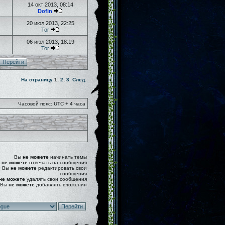
14 окт 2013, 08:14
Dofin
20 июл 2013, 22:25
Tor
06 июл 2013, 18:19
Tor
На страницу
1
,
2
,
3
След.
Часовой пояс: UTC + 4 часа
Вы
не можете
начинать темы
ы
не можете
отвечать на сообщения
Вы
не можете
редактировать свои
сообщения
не можете
удалять свои сообщения
Вы
не можете
добавлять вложения