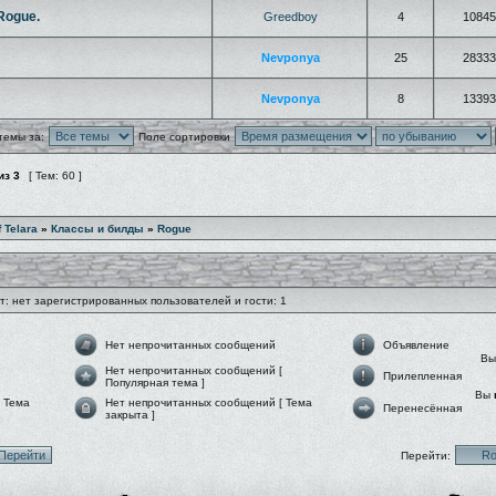
Rogue.
Greedboy
4
10845
Nevponya
25
28333
Nevponya
8
13393
темы за:
Поле сортировки
из
3
[ Тем: 60 ]
f Telara
»
Классы и билды
»
Rogue
: нет зарегистрированных пользователей и гости: 1
Нет непрочитанных сообщений
Объявление
В
Нет непрочитанных сообщений [
Прилепленная
Популярная тема ]
Вы
 Тема
Нет непрочитанных сообщений [ Тема
Перенесённая
закрыта ]
Перейти: