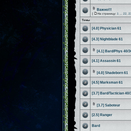
Важно!!!
[
На страницу:
1
...
22
,
2
Темы
[4.0] Physician 61
[4.3] Nightblade 61
[4.1] Bard/Phys 40
[4.1] Assassin 61
[4.0] Shadeborn 61
[4.5] Marksman 61
[3.7] Bard/Tactician 40/
[3.7] Saboteur
[2.5] Ranger
Bard