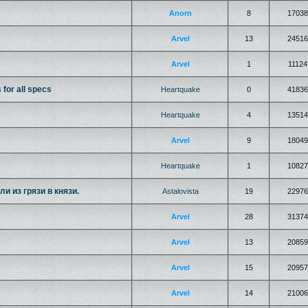
Anorn
8
17038
Arvel
13
24516
Arvel
1
11124
 for all specs
Heartquake
0
41836
Heartquake
4
13514
Arvel
9
18049
Heartquake
1
10827
и из грязи в князи.
Astalovista
19
22976
Arvel
28
31374
Arvel
13
20859
Arvel
15
20957
Arvel
14
21006