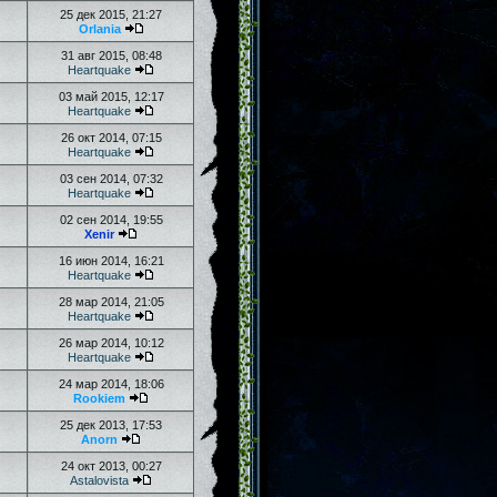
25 дек 2015, 21:27
Orlania
31 авг 2015, 08:48
Heartquake
03 май 2015, 12:17
Heartquake
26 окт 2014, 07:15
Heartquake
03 сен 2014, 07:32
Heartquake
02 сен 2014, 19:55
Xenir
16 июн 2014, 16:21
Heartquake
28 мар 2014, 21:05
Heartquake
26 мар 2014, 10:12
Heartquake
24 мар 2014, 18:06
Rookiem
25 дек 2013, 17:53
Anorn
24 окт 2013, 00:27
Astalovista