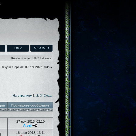
Часовой пояс: UTC + 4 часа
Текущее время: 07 авг 2026, 03:37
На страницу
1
,
2
,
3
След.
тры
Последнее сообщение
27 ноя 2013, 02:10
Arvel
18 фев 2013, 13:11
5