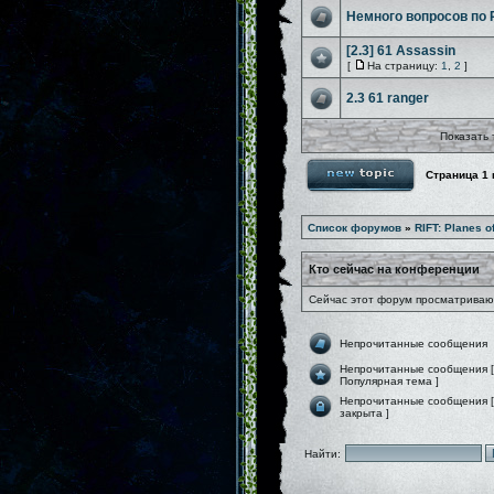
Немного вопросов по 
[2.3] 61 Assassin
[
На страницу:
1
,
2
]
2.3 61 ranger
Показать 
Страница
1
Список форумов
»
RIFT: Planes o
Кто сейчас на конференции
Сейчас этот форум просматривают
Непрочитанные сообщения
Непрочитанные сообщения [
Популярная тема ]
Непрочитанные сообщения [
закрыта ]
Найти: