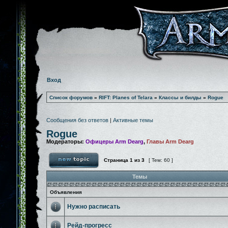
Вход
Список форумов
»
RIFT: Planes of Telara
»
Классы и билды
»
Rogue
Сообщения без ответов
|
Активные темы
Rogue
Модераторы:
Офицеры Arm Dearg
,
Главы Arm Dearg
Страница
1
из
3
[ Тем: 60 ]
Темы
Объявления
Нужно расписать
Рейд-прогресс