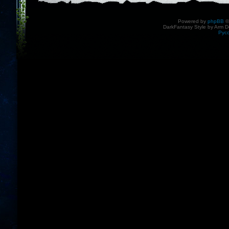
Powered by
phpBB
©
DarkFantasy Style by Arm D
Рус