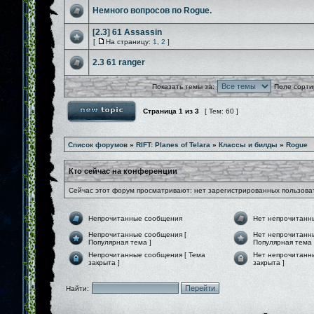
Немного вопросов по Rogue.
[2.3] 61 Assassin
[
На страницу:
1
,
2
]
2.3 61 ranger
Показать темы за:
Поле сорти
Страница
1
из
3
[ Тем: 60 ]
Список форумов
»
RIFT: Planes of Telara
»
Классы и билды
»
Rogue
Кто сейчас на конференции
Сейчас этот форум просматривают: нет зарегистрированных пользоват
Непрочитанные сообщения
Нет непрочитанн
Непрочитанные сообщения [
Нет непрочитанн
Популярная тема ]
Популярная тема 
Непрочитанные сообщения [ Тема
Нет непрочитанн
закрыта ]
закрыта ]
Найти: