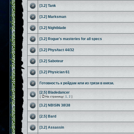
[3.2] Tank
[3.2] Marksman
[3.2] Nightblade
[3.2] Rogue's masteries for all specs
[3.2] Phys/tact 44/32
[3.2] Saboteur
[3.2] Physician 61
Готовность к рейдам или из грязи в князи.
[2.5] Bladedancer
[
На страницу:
1
,
2
]
[3.2] NB\SIN 38\38
[2.5] Bard
[3.2] Assassin