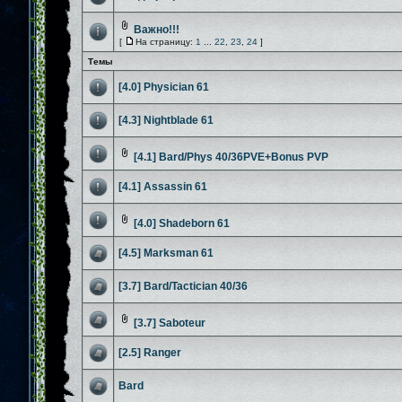
Важно!!!
[
На страницу:
1
...
22
,
23
,
24
]
Темы
[4.0] Physician 61
[4.3] Nightblade 61
[4.1] Bard/Phys 40/36PVE+Bonus PVP
[4.1] Assassin 61
[4.0] Shadeborn 61
[4.5] Marksman 61
[3.7] Bard/Tactician 40/36
[3.7] Saboteur
[2.5] Ranger
Bard