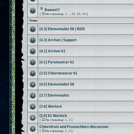
Важно!!!
[
На страницу:
1
...
22
,
23
,
24
]
Темы
[4.3] Elementalist 58 | RDD
[4.3] Archon | Support
[4.1] Archon 61
[4.1] Pyromancer 61
[3.5] Chloromancer 61
[4.0] Elementalist 58
[3.7] Elementalist
[3.6] Warlock
[2.6] 61 Warlock
[
На страницу:
1
,
2
]
Chlorofrost and Frostochloro discussion
[
На страницу:
1
,
2
]