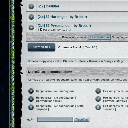
[2.7] Callbiter
[2.4] 61 Harbinger - by Brobert
[2.4] 61 Pyromancer - by Brobert
[
На страницу:
1
,
2
,
3
]
Показать темы за:
Поле сорти
Страница
1
из
4
[ Тем: 95 ]
Список форумов
»
RIFT: Planes of Telara
»
Классы и билды
»
Mage
Кто сейчас на конференции
Сейчас этот форум просматривают: нет зарегистрированных пользоват
Непрочитанные сообщения
Нет непрочитанн
Непрочитанные сообщения [
Нет непрочитанн
Популярная тема ]
Популярная тема 
Непрочитанные сообщения [ Тема
Нет непрочитанн
закрыта ]
закрыта ]
Найти: