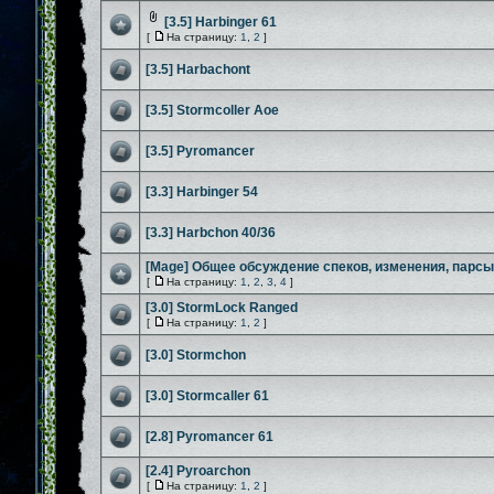
[3.5] Harbinger 61
[
На страницу:
1
,
2
]
[3.5] Harbachont
[3.5] Stormcoller Aoe
[3.5] Pyromancer
[3.3] Harbinger 54
[3.3] Harbchon 40/36
[Mage] Общее обсуждение спеков, изменения, парсы
[
На страницу:
1
,
2
,
3
,
4
]
[3.0] StormLock Ranged
[
На страницу:
1
,
2
]
[3.0] Stormchon
[3.0] Stormcaller 61
[2.8] Pyromancer 61
[2.4] Pyroarchon
[
На страницу:
1
,
2
]