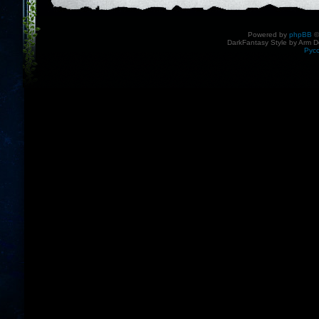
Powered by
phpBB
©
DarkFantasy Style by Arm D
Рус