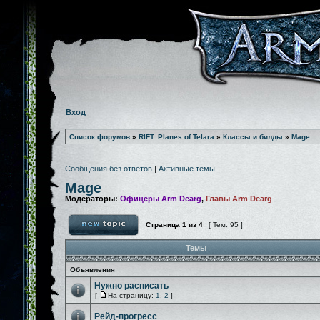
Вход
Список форумов
»
RIFT: Planes of Telara
»
Классы и билды
»
Mage
Сообщения без ответов
|
Активные темы
Mage
Модераторы:
Офицеры Arm Dearg
,
Главы Arm Dearg
Страница
1
из
4
[ Тем: 95 ]
Темы
Объявления
Нужно расписать
[
На страницу:
1
,
2
]
Рейд-прогресс