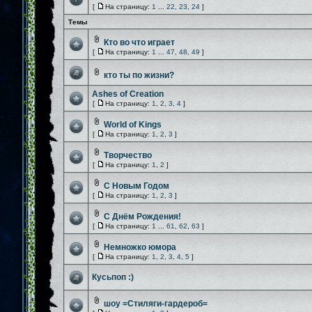
[
На страницу:
1
...
22
,
23
,
24
]
Темы
Кто во что играет
[
На страницу:
1
...
47
,
48
,
49
]
кто ты по жизни?
Ashes of Creation
[
На страницу:
1
,
2
,
3
,
4
]
World of Kings
[
На страницу:
1
,
2
,
3
]
Творчество
[
На страницу:
1
,
2
]
С Новым Годом
[
На страницу:
1
,
2
,
3
]
C Днём Рождения!
[
На страницу:
1
...
61
,
62
,
63
]
Немножко юмора
[
На страницу:
1
,
2
,
3
,
4
,
5
]
Кусьпоп :)
шоу =Стиляги-гардероб=