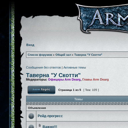
Вход
Список форумов
»
Общий зал
»
Таверна "У Скотти"
Сообщения без ответов
|
Активные темы
Таверна "У Скотти"
Модераторы:
Офицеры Arm Dearg
,
Главы Arm Dearg
Страница
1
из
5
[ Тем: 105 ]
Темы
Объявления
Рейд-прогресс
Важно!!!