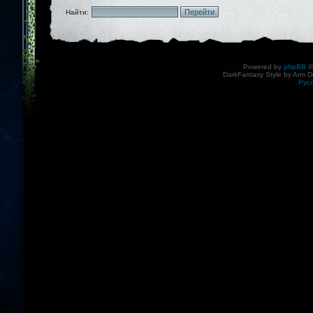
Найти:
Powered by
phpBB
©
DarkFantasy Style by Arm D
Рус