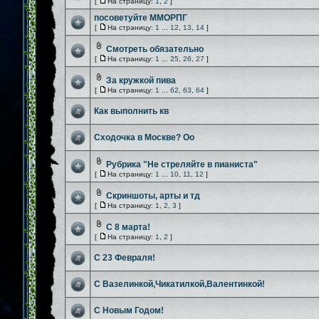
[
На страницу:
1
,
2
]
посоветуйте ММОРПГ
[
На страницу:
1
...
12
,
13
,
14
]
Смотреть обязательно
[
На страницу:
1
...
25
,
26
,
27
]
За кружкой пива
[
На страницу:
1
...
62
,
63
,
64
]
Как выполнить кв
Сходочка в Москве? Оо
Рубрика "Не стреляйте в пианиста"
[
На страницу:
1
...
10
,
11
,
12
]
Скриншоты, арты и тд
[
На страницу:
1
,
2
,
3
]
С 8 марта!
[
На страницу:
1
,
2
]
С 23 Февраля!
С Вазелинкой,Чикатилкой,Валентинкой!
С Новым Годом!