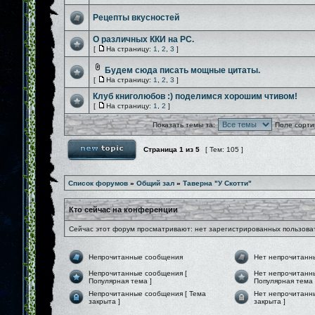
Рецепты вкусностей
О различных ККИ на PC.
[
На страницу:
1
,
2
,
3
]
Будем сюда писать мощные цитаты.
[
На страницу:
1
,
2
,
3
]
Клуб книголюбов :) поделимся хорошим чтивом!
[
На страницу:
1
,
2
]
Показать темы за:
Поле сорти
Страница
1
из
5
[ Тем: 105 ]
Список форумов
»
Общий зал
»
Таверна "У Скотти"
Кто сейчас на конференции
Сейчас этот форум просматривают: нет зарегистрированных пользоват
Непрочитанные сообщения
Нет непрочитанн
Непрочитанные сообщения [
Нет непрочитанн
Популярная тема ]
Популярная тема 
Непрочитанные сообщения [ Тема
Нет непрочитанн
закрыта ]
закрыта ]