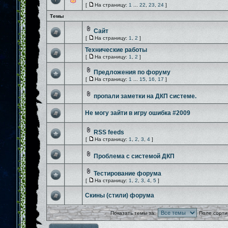
[
На страницу:
1
...
22
,
23
,
24
]
Темы
Сайт
[
На страницу:
1
,
2
]
Технические работы
[
На страницу:
1
,
2
]
Предложения по форуму
[
На страницу:
1
...
15
,
16
,
17
]
пропали заметки на ДКП системе.
Не могу зайти в игру ошибка #2009
RSS feeds
[
На страницу:
1
,
2
,
3
,
4
]
Проблема с системой ДКП
Тестирование форума
[
На страницу:
1
,
2
,
3
,
4
,
5
]
Скины (стили) форума
Показать темы за:
Поле сорти