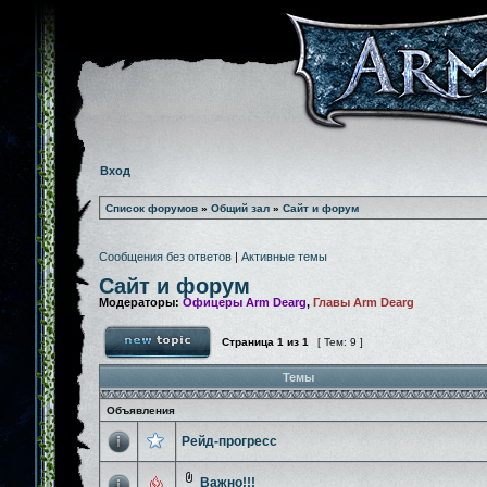
Вход
Список форумов
»
Общий зал
»
Сайт и форум
Сообщения без ответов
|
Активные темы
Сайт и форум
Модераторы:
Офицеры Arm Dearg
,
Главы Arm Dearg
Страница
1
из
1
[ Тем: 9 ]
Темы
Объявления
Рейд-прогресс
Важно!!!