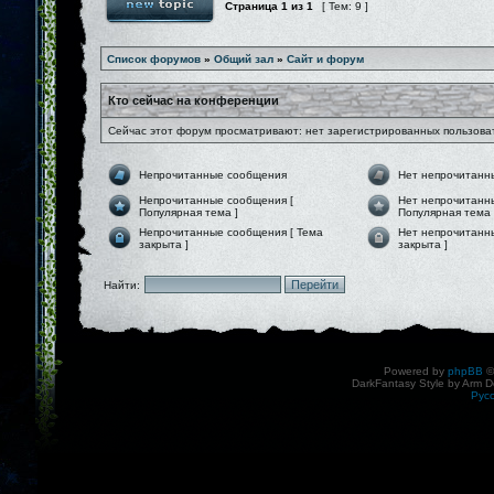
Страница
1
из
1
[ Тем: 9 ]
Список форумов
»
Общий зал
»
Сайт и форум
Кто сейчас на конференции
Сейчас этот форум просматривают: нет зарегистрированных пользоват
Непрочитанные сообщения
Нет непрочитанн
Непрочитанные сообщения [
Нет непрочитанн
Популярная тема ]
Популярная тема 
Непрочитанные сообщения [ Тема
Нет непрочитанн
закрыта ]
закрыта ]
Найти:
Powered by
phpBB
©
DarkFantasy Style by Arm D
Рус