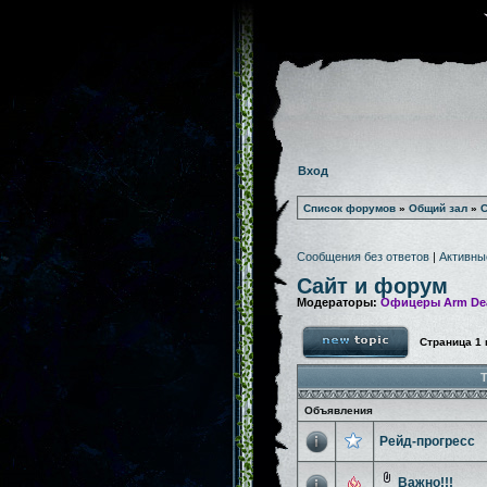
Вход
Список форумов
»
Общий зал
»
С
Сообщения без ответов
|
Активны
Сайт и форум
Модераторы:
Офицеры Arm De
Страница
1
Т
Объявления
Рейд-прогресс
Важно!!!