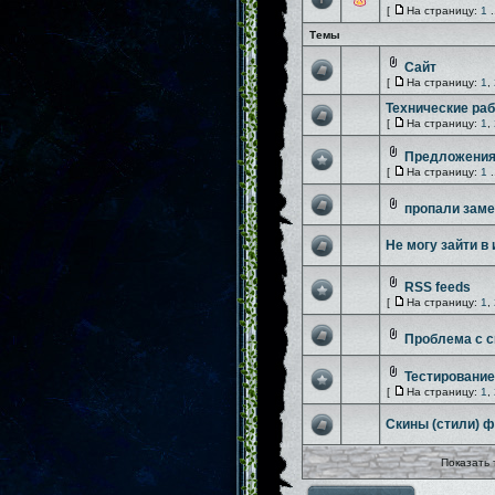
[
На страницу:
1
.
Темы
Сайт
[
На страницу:
1
,
Технические ра
[
На страницу:
1
,
Предложения
[
На страницу:
1
.
пропали заме
Не могу зайти в
RSS feeds
[
На страницу:
1
,
Проблема с 
Тестировани
[
На страницу:
1
,
Скины (стили) 
Показать 