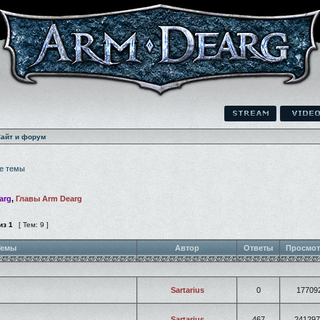
айт и форум
е темы
arg
,
Главы Arm Dearg
из
1
[ Тем: 9 ]
емы
Автор
Ответы
Просмо
Sartarius
0
17709
Sartarius
467
241297