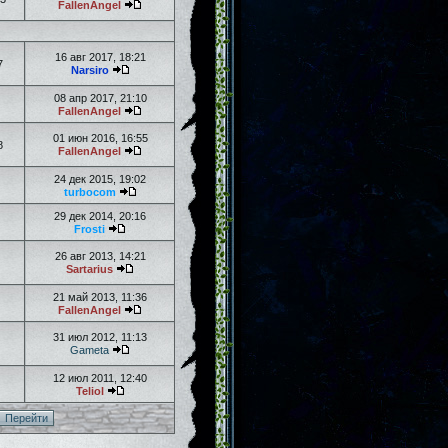
FallenAngel
16 авг 2017, 18:21
7
Narsiro
08 апр 2017, 21:10
FallenAngel
01 июн 2016, 16:55
8
FallenAngel
24 дек 2015, 19:02
turbocom
29 дек 2014, 20:16
Frosti
26 авг 2013, 14:21
Sartarius
21 май 2013, 11:36
FallenAngel
31 июл 2012, 11:13
Gameta
12 июл 2011, 12:40
Teliol