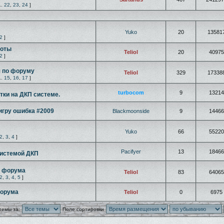
..
22
,
23
,
24
]
Yuko
20
13581
2
]
боты
Teliol
20
40975
2
]
 по форуму
Teliol
329
17338
..
15
,
16
,
17
]
turbocom
9
13214
тки на ДКП системе.
 игру ошибка #2009
Blackmoonside
9
14466
Yuko
66
55220
2
,
3
,
4
]
Pacifyer
13
18466
системой ДКП
е форума
Teliol
83
64065
2
,
3
,
4
,
5
]
форума
Teliol
0
6975
темы за:
Поле сортировки