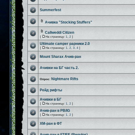
Summerfest
Ачивка "Stocking Stuffers"
Callweddi Citizen
[
На страницу:
1
,
2
]
Ultimate camper рарники 2.0
[
На страницу:
1
,
2
,
3
,
4
]
Mount Sharax Ачив-ран
Ачивки на БГ часть 2.
Nightmare Rifts
Опрос:
Рейд рифты
Ачивки в БГ
[
На страницу:
1
,
2
]
Ачив-ран в PB/IG
[
На страницу:
1
,
2
]
ХМ-ран в ФТ
Ачив-ран в FT/EE (Regulos)