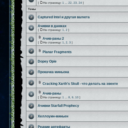
[
На страницу:
1
...
22
,
23
,
24
]
Темы
Captured Intel и другая валюта
Ачивки в данжах
[
На страницу:
1
,
2
]
Ачив-раны 2
[
На страницу:
1
,
2
,
3
]
Planar Fragments
Dopey Opie
Прокачка миньона
Cracking Xarth's Skull - что делать на эвенте
Ачив-раны
[
На страницу:
1
...
8
,
9
,
10
]
Ачивки Starfall Prophecy
Хеллоуин-миньен
Редкие артефакты