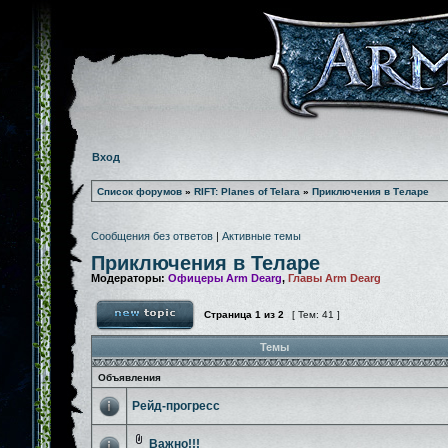
Вход
Список форумов
»
RIFT: Planes of Telara
»
Приключения в Теларе
Сообщения без ответов
|
Активные темы
Приключения в Теларе
Модераторы:
Офицеры Arm Dearg
,
Главы Arm Dearg
Страница
1
из
2
[ Тем: 41 ]
Темы
Объявления
Рейд-прогресс
Важно!!!