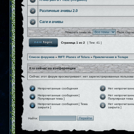
Различные ачивы 2.0
Саги и ачивы
Показать темы за:
Поле сорти
Страница
1
из
2
[ Тем: 41 ]
Список форумов
»
RIFT: Planes of Telara
»
Приключения в Теларе
Кто сейчас на конференции
Сейчас этот форум просматривают: нет зарегистрированных пользоват
Непрочитанные сообщения
Нет непрочитанн
Непрочитанные сообщения [
Нет непрочитанн
Популярная тема ]
Популярная тема 
Непрочитанные сообщения [ Тема
Нет непрочитанн
закрыта ]
закрыта ]
Найти: