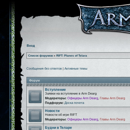
Вход
Список форумов
»
RIFT: Planes of Telara
Сообщения без ответов
|
Активные темы
Форум
Вступление
Заявки на вступление в Arm Dearg
Модераторы:
Офицеры Arm Dearg
,
Главы Arm Dearg
Подфорум:
Доска почета
Новости
Новости об игре RIFT
Модераторы:
Офицеры Arm Dearg
,
Главы Arm Dearg
Будни в Теларе