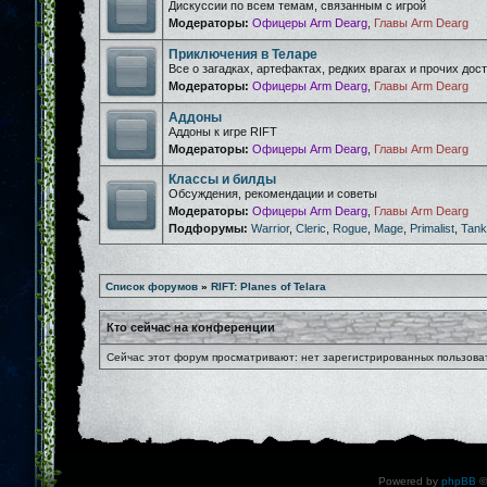
Дискуссии по всем темам, связанным с игрой
Модераторы:
Офицеры Arm Dearg
,
Главы Arm Dearg
Приключения в Теларе
Все о загадках, артефактах, редких врагах и прочих дос
Модераторы:
Офицеры Arm Dearg
,
Главы Arm Dearg
Аддоны
Аддоны к игре RIFT
Модераторы:
Офицеры Arm Dearg
,
Главы Arm Dearg
Классы и билды
Обсуждения, рекомендации и советы
Модераторы:
Офицеры Arm Dearg
,
Главы Arm Dearg
Подфорумы:
Warrior
,
Cleric
,
Rogue
,
Mage
,
Primalist
,
Tank
Список форумов
»
RIFT: Planes of Telara
Кто сейчас на конференции
Сейчас этот форум просматривают: нет зарегистрированных пользоват
Powered by
phpBB
©