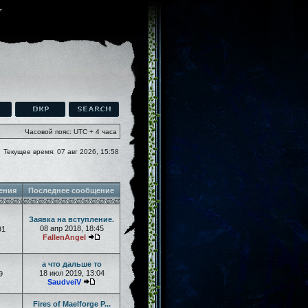
Часовой пояс: UTC + 4 часа
Текущее время: 07 авг 2026, 15:58
ения
Последнее сообщение
Заявка на вступление.
08 апр 2018, 18:45
91
FallenAngel
а что дальше то
18 июл 2019, 13:04
9
SaudveiV
Fires of Maelforge P...