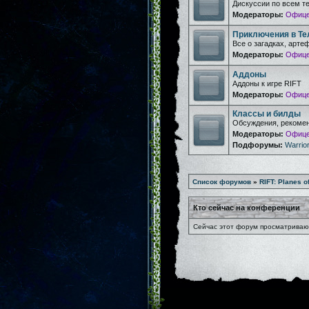
Дискуссии по всем т
Модераторы:
Офице
Приключения в Те
Все о загадках, арте
Модераторы:
Офице
Аддоны
Аддоны к игре RIFT
Модераторы:
Офице
Классы и билды
Обсуждения, рекомен
Модераторы:
Офице
Подфорумы:
Warrior
Список форумов
»
RIFT: Planes o
Кто сейчас на конференции
Сейчас этот форум просматривают