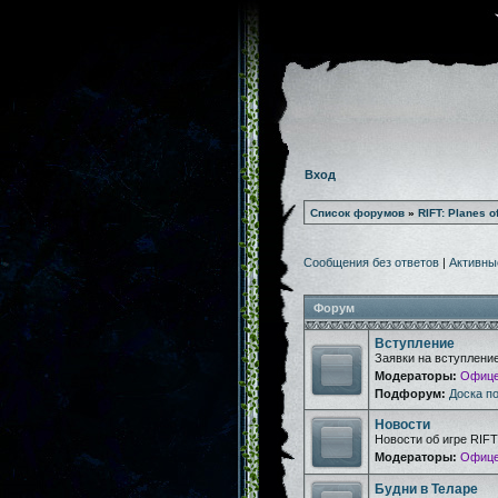
Вход
Список форумов
»
RIFT: Planes o
Сообщения без ответов
|
Активны
Форум
Вступление
Заявки на вступлени
Модераторы:
Офице
Подфорум:
Доска п
Новости
Новости об игре RIFT
Модераторы:
Офице
Будни в Теларе