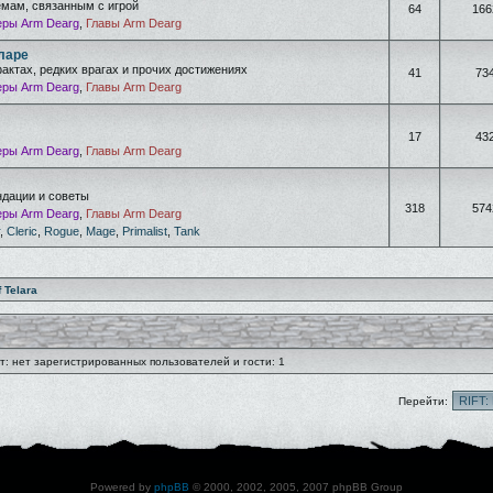
емам, связанным с игрой
64
166
ры Arm Dearg
,
Главы Arm Dearg
ларе
фактах, редких врагах и прочих достижениях
41
73
ры Arm Dearg
,
Главы Arm Dearg
17
43
ры Arm Dearg
,
Главы Arm Dearg
дации и советы
318
574
ры Arm Dearg
,
Главы Arm Dearg
,
Cleric
,
Rogue
,
Mage
,
Primalist
,
Tank
f Telara
: нет зарегистрированных пользователей и гости: 1
Перейти:
Powered by
phpBB
© 2000, 2002, 2005, 2007 phpBB Group