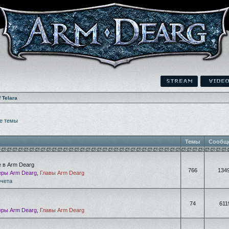
f Telara
е темы
Темы
Сообщ
е в Arm Dearg
766
134
ры Arm Dearg
,
Главы Arm Dearg
очета
74
611
ры Arm Dearg
,
Главы Arm Dearg