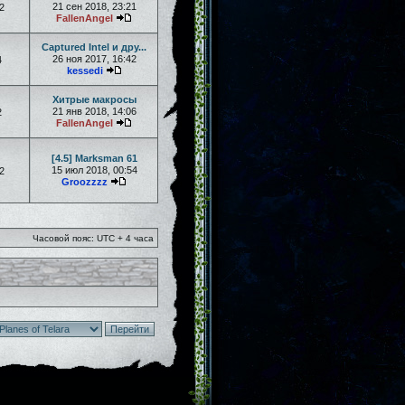
21 сен 2018, 23:21
2
FallenAngel
Captured Intel и дру...
26 ноя 2017, 16:42
4
kessedi
Хитрые макросы
21 янв 2018, 14:06
2
FallenAngel
[4.5] Marksman 61
15 июл 2018, 00:54
2
Groozzzz
Часовой пояс: UTC + 4 часа