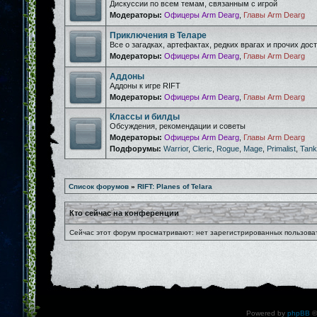
Дискуссии по всем темам, связанным с игрой
Модераторы:
Офицеры Arm Dearg
,
Главы Arm Dearg
Приключения в Теларе
Все о загадках, артефактах, редких врагах и прочих дос
Модераторы:
Офицеры Arm Dearg
,
Главы Arm Dearg
Аддоны
Аддоны к игре RIFT
Модераторы:
Офицеры Arm Dearg
,
Главы Arm Dearg
Классы и билды
Обсуждения, рекомендации и советы
Модераторы:
Офицеры Arm Dearg
,
Главы Arm Dearg
Подфорумы:
Warrior
,
Cleric
,
Rogue
,
Mage
,
Primalist
,
Tank
Список форумов
»
RIFT: Planes of Telara
Кто сейчас на конференции
Сейчас этот форум просматривают: нет зарегистрированных пользоват
Powered by
phpBB
©