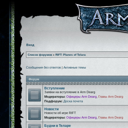
Вход
Список форумов
»
RIFT: Planes of Telara
Сообщения без ответов
|
Активные темы
Форум
Вступление
Заявки на вступление в Arm Dearg
Модераторы:
Офицеры Arm Dearg
,
Главы Arm Dearg
Подфорум:
Доска почета
Новости
Новости об игре RIFT
Модераторы:
Офицеры Arm Dearg
,
Главы Arm Dearg
Будни в Теларе