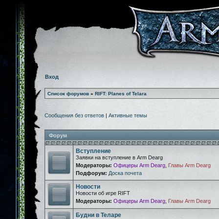
Вход
Список форумов
»
RIFT: Planes of Telara
Сообщения без ответов
|
Активные темы
Форум
Вступление
Заявки на вступление в Arm Dearg
Модераторы:
Офицеры Arm Dearg
,
Главы Arm Dearg
Подфорум:
Доска почета
Новости
Новости об игре RIFT
Модераторы:
Офицеры Arm Dearg
,
Главы Arm Dearg
Будни в Теларе