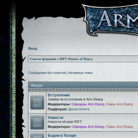
Вход
Список форумов
»
RIFT: Planes of Telara
Сообщения без ответов
|
Активные темы
Форум
Вступление
Заявки на вступление в Arm Dearg
Модераторы:
Офицеры Arm Dearg
,
Главы Arm Dearg
Подфорум:
Доска почета
Новости
Новости об игре RIFT
Модераторы:
Офицеры Arm Dearg
,
Главы Arm Dearg
Будни в Теларе