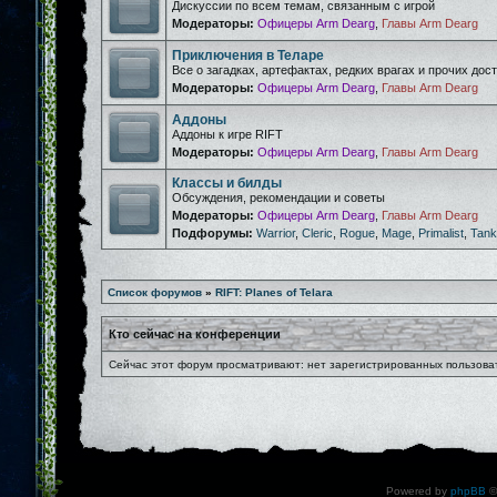
Дискуссии по всем темам, связанным с игрой
Модераторы:
Офицеры Arm Dearg
,
Главы Arm Dearg
Приключения в Теларе
Все о загадках, артефактах, редких врагах и прочих дос
Модераторы:
Офицеры Arm Dearg
,
Главы Arm Dearg
Аддоны
Аддоны к игре RIFT
Модераторы:
Офицеры Arm Dearg
,
Главы Arm Dearg
Классы и билды
Обсуждения, рекомендации и советы
Модераторы:
Офицеры Arm Dearg
,
Главы Arm Dearg
Подфорумы:
Warrior
,
Cleric
,
Rogue
,
Mage
,
Primalist
,
Tank
Список форумов
»
RIFT: Planes of Telara
Кто сейчас на конференции
Сейчас этот форум просматривают: нет зарегистрированных пользоват
Powered by
phpBB
©