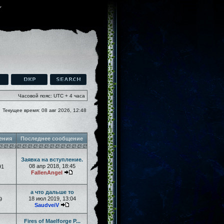
Часовой пояс: UTC + 4 часа
Текущее время: 08 авг 2026, 12:48
ения
Последнее сообщение
Заявка на вступление.
08 апр 2018, 18:45
91
FallenAngel
а что дальше то
18 июл 2019, 13:04
9
SaudveiV
Fires of Maelforge P...