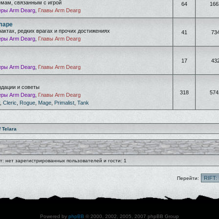
емам, связанным с игрой
64
166
ры Arm Dearg
,
Главы Arm Dearg
ларе
фактах, редких врагах и прочих достижениях
41
73
ры Arm Dearg
,
Главы Arm Dearg
17
43
ры Arm Dearg
,
Главы Arm Dearg
дации и советы
318
574
ры Arm Dearg
,
Главы Arm Dearg
,
Cleric
,
Rogue
,
Mage
,
Primalist
,
Tank
f Telara
: нет зарегистрированных пользователей и гости: 1
Перейти:
Powered by
phpBB
© 2000, 2002, 2005, 2007 phpBB Group