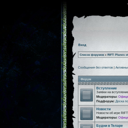
Вход
Список форумов
»
RIFT: Planes o
Сообщения без ответов
|
Активны
Форум
Вступление
Заявки на вступлени
Модераторы:
Офице
Подфорум:
Доска п
Новости
Новости об игре RIFT
Модераторы:
Офице
Будни в Теларе