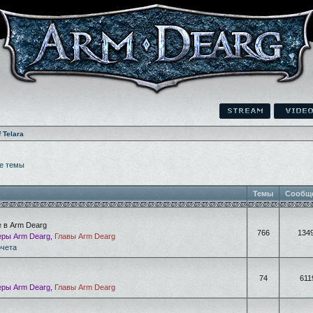
f Telara
е темы
Темы
Сообщ
е в Arm Dearg
766
134
ры Arm Dearg
,
Главы Arm Dearg
очета
74
611
ры Arm Dearg
,
Главы Arm Dearg