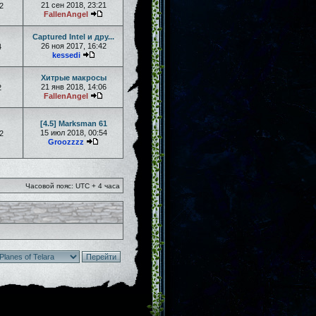
21 сен 2018, 23:21
2
FallenAngel
Captured Intel и дру...
26 ноя 2017, 16:42
4
kessedi
Хитрые макросы
21 янв 2018, 14:06
2
FallenAngel
[4.5] Marksman 61
15 июл 2018, 00:54
2
Groozzzz
Часовой пояс: UTC + 4 часа