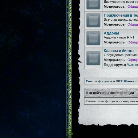
Дискуссии по всем т
Модераторы:
Офице
Приключения в Те
Все о загадках, арте
Модераторы:
Офице
Аддоны
Аддоны к игре RIFT
Модераторы:
Офице
Классы и билды
Обсуждения, рекомен
Модераторы:
Офице
Подфорумы:
Warrior
Список форумов
»
RIFT: Planes o
Кто сейчас на конференции
Сейчас этот форум просматривают