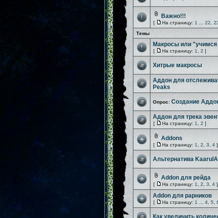
Важно!!!
[
На страницу:
1
...
22
,
2
Темы
Макросы или "учимся 
[
На страницу:
1
,
2
]
Хитрые макросы
Аддон для отслеживан
Peaks
Создание Аддо
Опрос:
Аддон для трека эвен
[
На страницу:
1
,
2
]
Addons
[
На страницу:
1
,
2
,
3
,
4
]
Альтернатива KaarulAl
Addon для рейда
[
На страницу:
1
,
2
,
3
,
4
]
Addon для рарников
[
На страницу:
1
...
4
,
5
,
Как увеличить количес