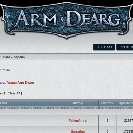
f Telara
»
Аддоны
е темы
arg
,
Главы Arm Dearg
из
1
[ Тем: 17 ]
емы
Автор
Ответы
Просмо
FallenAngel
3
22667
Sartarius
0
17715