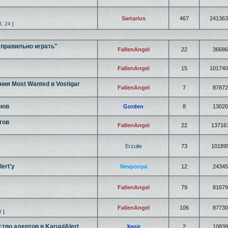
Sartarius
467
241363
3
,
24
]
правильно играть"
FallenAngel
22
36686
FallenAngel
15
101740
ия Most Wanted в Vostigar
FallenAngel
7
87872
нов
Gorden
8
13020
тов
FallenAngel
22
13716
Erzulie
73
10189
ert'у
Nevponya
12
24345
FallenAngel
79
81679
FallenAngel
106
87730
6
]
тво алертов в KaruulAlert
Xenir
2
10839