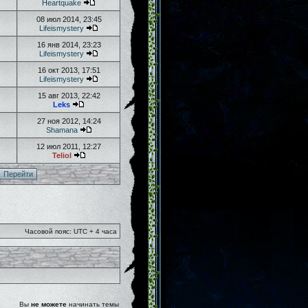
Heartquake
08 июл 2014, 23:45
Lifeismystery
16 янв 2014, 23:23
Lifeismystery
16 окт 2013, 17:51
Lifeismystery
15 авг 2013, 22:42
Leks
27 ноя 2012, 14:24
Shamana
12 июл 2011, 12:27
Teliol
Часовой пояс: UTC + 4 часа
Вы
не можете
начинать темы