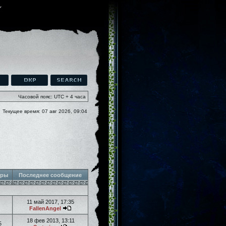
Часовой пояс: UTC + 4 часа
Текущее время: 07 авг 2026, 09:04
тры
Последнее сообщение
11 май 2017, 17:35
FallenAngel
18 фев 2013, 13:11
5