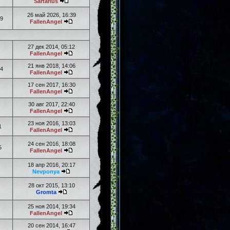
Sartarius
26 май 2026, 16:39
9
FallenAngel
27 дек 2014, 05:12
FallenAngel
21 янв 2018, 14:06
4
FallenAngel
17 сен 2017, 16:30
FallenAngel
30 авг 2017, 22:40
FallenAngel
23 ноя 2016, 13:03
1
FallenAngel
24 сен 2016, 18:08
5
FallenAngel
18 апр 2016, 20:17
Nevponya
28 окт 2015, 13:10
Gromta
25 ноя 2014, 19:34
FallenAngel
20 сен 2014, 16:47