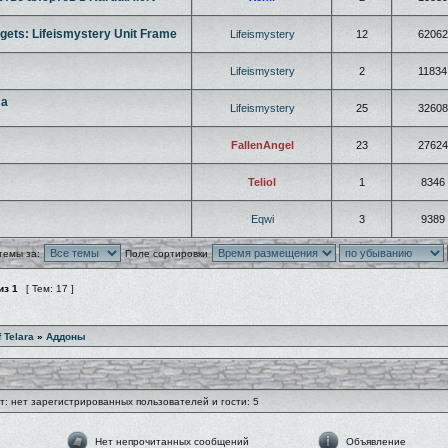
gets: Lifeismystery Unit Frame
Lifeismystery
12
62062
Lifeismystery
2
11834
ла
Lifeismystery
25
32608
FallenAngel
23
27624
Teliol
1
8346
Eqwi
3
9389
темы за:
Поле сортировки
из
1
[ Тем: 17 ]
f Telara
»
Аддоны
: нет зарегистрированных пользователей и гости: 5
Нет непрочитанных сообщений
Объявление