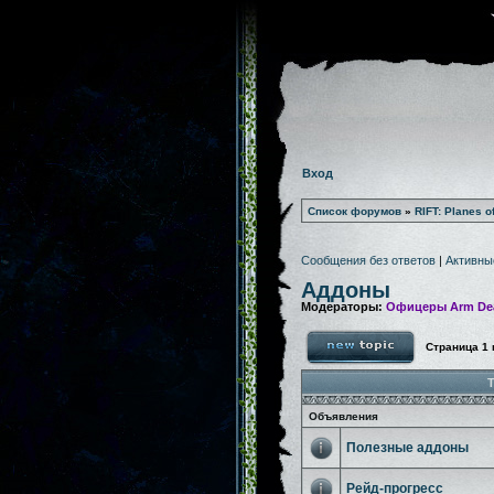
Вход
Список форумов
»
RIFT: Planes o
Сообщения без ответов
|
Активны
Аддоны
Модераторы:
Офицеры Arm De
Страница
1
Т
Объявления
Полезные аддоны
Рейд-прогресс