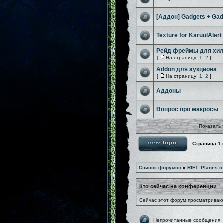
[Аддон] Gadgets + Gad
Texture for KaruulAlert
Рейд фреймы для хи
[
На страницу:
1
,
2
]
Addon для аукциона
[
На страницу:
1
,
2
]
Аддоны
Вопрос про макросы
Показать 
Страница
1
Список форумов
»
RIFT: Planes o
Кто сейчас на конференции
Сейчас этот форум просматривают
Непрочитанные сообщения