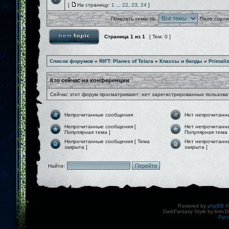
[
На страницу:
1
...
22
,
23
,
24
]
Показать темы за:
Поле сорти
Страница
1
из
1
[ Тем: 0 ]
Список форумов
»
RIFT: Planes of Telara
»
Классы и билды
»
Primalis
Кто сейчас на конференции
Сейчас этот форум просматривают: нет зарегистрированных пользоват
Непрочитанные сообщения
Нет непрочитанн
Непрочитанные сообщения [
Нет непрочитанн
Популярная тема ]
Популярная тема 
Непрочитанные сообщения [ Тема
Нет непрочитанн
закрыта ]
закрыта ]
Найти:
Powered by
phpBB
©
DarkFantasy Style by Arm D
Рус