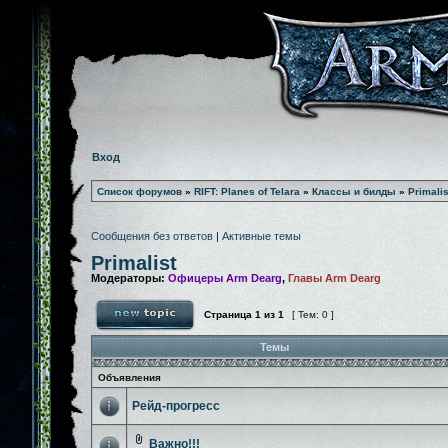
Вход
Список форумов
»
RIFT: Planes of Telara
»
Классы и билды
»
Primalis
Сообщения без ответов
|
Активные темы
Primalist
Модераторы:
Офицеры Arm Dearg
,
Главы Arm Dearg
Страница
1
из
1
[ Тем: 0 ]
Темы
Объявления
Рейд-прогресс
Важно!!!