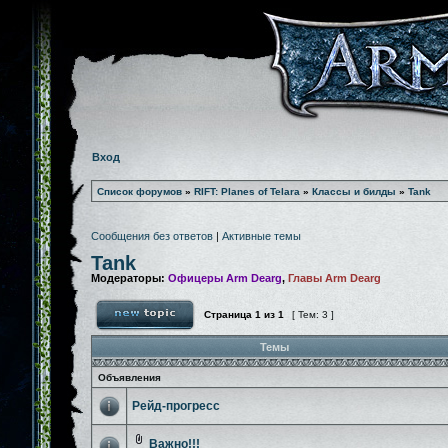
Вход
Список форумов
»
RIFT: Planes of Telara
»
Классы и билды
»
Tank
Сообщения без ответов
|
Активные темы
Tank
Модераторы:
Офицеры Arm Dearg
,
Главы Arm Dearg
Страница
1
из
1
[ Тем: 3 ]
Темы
Объявления
Рейд-прогресс
Важно!!!