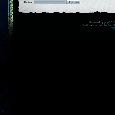
Найти:
Powered by
phpBB
©
DarkFantasy Style by Arm D
Рус