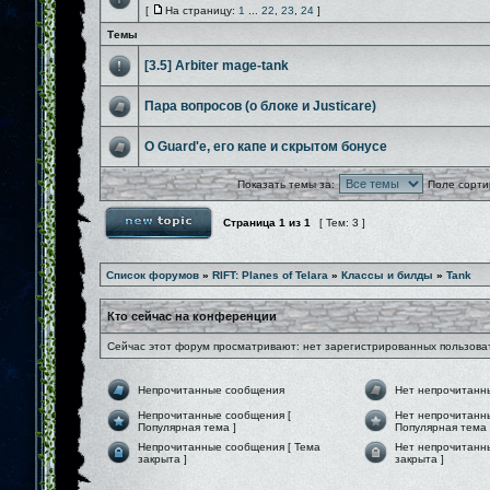
[
На страницу:
1
...
22
,
23
,
24
]
Темы
[3.5] Arbiter mage-tank
Пара вопросов (о блоке и Justicarе)
О Guard'e, его капе и скрытом бонусе
Показать темы за:
Поле сорти
Страница
1
из
1
[ Тем: 3 ]
Список форумов
»
RIFT: Planes of Telara
»
Классы и билды
»
Tank
Кто сейчас на конференции
Сейчас этот форум просматривают: нет зарегистрированных пользоват
Непрочитанные сообщения
Нет непрочитанн
Непрочитанные сообщения [
Нет непрочитанн
Популярная тема ]
Популярная тема 
Непрочитанные сообщения [ Тема
Нет непрочитанн
закрыта ]
закрыта ]