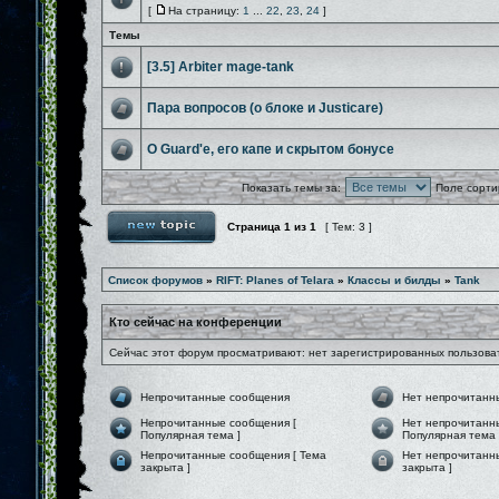
[
На страницу:
1
...
22
,
23
,
24
]
Темы
[3.5] Arbiter mage-tank
Пара вопросов (о блоке и Justicarе)
О Guard'e, его капе и скрытом бонусе
Показать темы за:
Поле сорти
Страница
1
из
1
[ Тем: 3 ]
Список форумов
»
RIFT: Planes of Telara
»
Классы и билды
»
Tank
Кто сейчас на конференции
Сейчас этот форум просматривают: нет зарегистрированных пользоват
Непрочитанные сообщения
Нет непрочитанн
Непрочитанные сообщения [
Нет непрочитанн
Популярная тема ]
Популярная тема 
Непрочитанные сообщения [ Тема
Нет непрочитанн
закрыта ]
закрыта ]