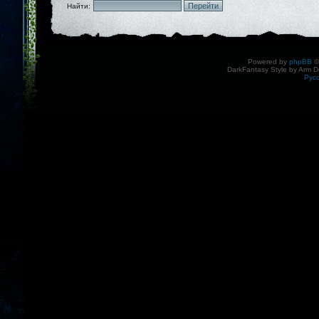
Найти:
Powered by
phpBB
©
DarkFantasy Style by Arm D
Рус