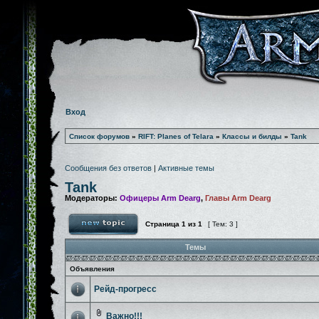
Вход
Список форумов
»
RIFT: Planes of Telara
»
Классы и билды
»
Tank
Сообщения без ответов
|
Активные темы
Tank
Модераторы:
Офицеры Arm Dearg
,
Главы Arm Dearg
Страница
1
из
1
[ Тем: 3 ]
Темы
Объявления
Рейд-прогресс
Важно!!!