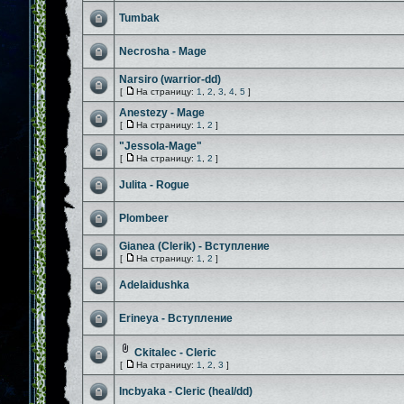
Tumbak
Necrosha - Mage
Narsiro (warrior-dd)
[
На страницу:
1
,
2
,
3
,
4
,
5
]
Anestezy - Mage
[
На страницу:
1
,
2
]
"Jessola-Mage"
[
На страницу:
1
,
2
]
Julita - Rogue
Plombeer
Gianea (Clerik) - Вступление
[
На страницу:
1
,
2
]
Adelaidushka
Erineya - Вступление
Ckitalec - Cleric
[
На страницу:
1
,
2
,
3
]
Incbyaka - Cleric (heal/dd)