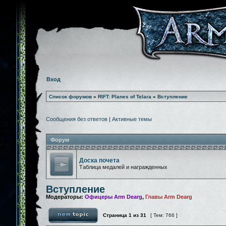
Вход
Список форумов
»
RIFT: Planes of Telara
»
Вступление
Сообщения без ответов
|
Активные темы
Форум
Доска почета
Таблица медалей и награжденных
Вступление
Модераторы:
Офицеры Arm Dearg
,
Главы Arm Dearg
Страница
1
из
31
[ Тем: 766 ]