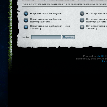
Сейчас этот форум просматривают: нет зарегистрированных пользоват
Непрочитанные сообщения
Нет непрочитанн
Непрочитанные сообщения [
Нет непрочитанн
Популярная тема ]
Популярная тема 
Непрочитанные сообщения [ Тема
Нет непрочитанн
закрыта ]
закрыта ]
Найти:
Powered by
phpBB
©
DarkFantasy Style by Arm D
Рус