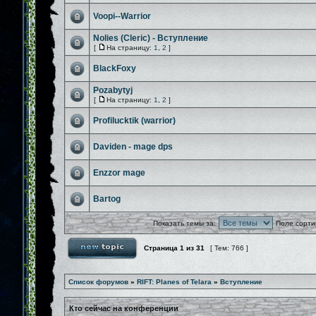
Voopi--Warrior
Nolies (Cleric) - Вступление
[
На страницу:
1
,
2
]
BlackFoxy
Pozabytyj
[
На страницу:
1
,
2
]
Profilucktik (warrior)
Daviden - mage dps
Enzzor mage
Bartog
Показать темы за:
Поле сорти
Страница
1
из
31
[ Тем: 766 ]
Список форумов
»
RIFT: Planes of Telara
»
Вступление
Кто сейчас на конференции