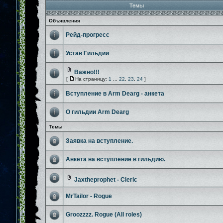
Темы
Объявления
Рейд-прогресс
Устав Гильдии
Важно!!!
[
На страницу:
1
...
22
,
23
,
24
]
Вступление в Arm Dearg - анкета
О гильдии Arm Dearg
Темы
Заявка на вступление.
Анкета на вступление в гильдию.
Jaxtheprophet - Cleric
MrTailor - Rogue
Groozzzz. Rogue (All roles)